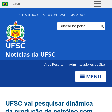
BRASIL
Simplifique!
ACESSIBILIDADE
ALTO CONTRASTE
MAPA DO SITE
Comunica BR
Participe
Acesso à informação
Legislação
Notícias da UFSC
Canais
Área Restrita
Administradores do Site
MENU
UFSC vai pesquisar dinâmica
da produção de petróleo com