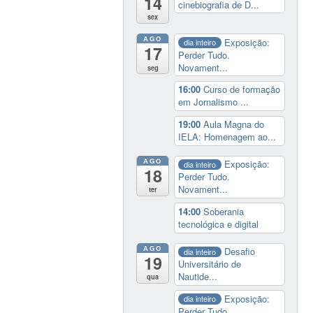
14
cinebiografia de D...
sex
AGO
Exposição:
dia inteiro
17
Perder Tudo.
Novament...
seg
16:00
Curso de formação
em Jornalismo ...
19:00
Aula Magna do
IELA: Homenagem ao...
AGO
Exposição:
dia inteiro
18
Perder Tudo.
Novament...
ter
14:00
Soberania
tecnológica e digital
AGO
Desafio
dia inteiro
19
Universitário de
Nautide...
qua
Exposição:
dia inteiro
Perder Tudo.