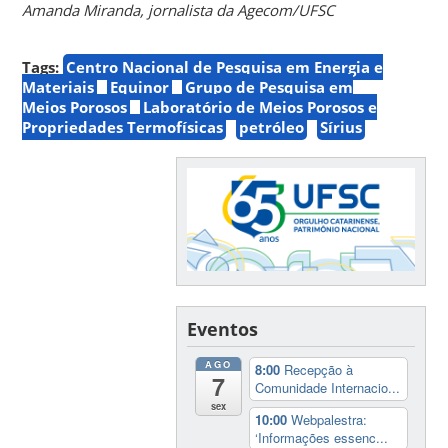
Amanda Miranda, jornalista da Agecom/UFSC
Tags:
Centro Nacional de Pesquisa em Energia e
Materiais
Equinor
Grupo de Pesquisa em
Meios Porosos
Laboratório de Meios Porosos e
Propriedades Termofísicas
petróleo
Sírius
Eventos
AGO
8:00
Recepção à
7
Comunidade Internacio...
sex
10:00
Webpalestra:
‘Informações essenc...