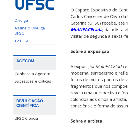
O Espaço Expositivo do Centr
Carlos Cancellier de Olivo d
Divulga
Catarina (UFSC) recebe, até
Assine o Divulga
MultiFACEtada
,
da artista v
UFSC
visitar de segunda a sexta-fe
TV UFSC
Sobre a exposição
AGECOM
A exposição
MultiFACEtada
é 
moderna, surrealismo e ref
Conheça a Agecom
feitos de muitos pontos de v
Sugestões e Críticas
fragmentos que nos compõe
revela uma perspectiva dife
coloridos aos olhos a artista
DIVULGAÇÃO
consciência e forma de assu
CIENTÍFICA
UFSC Ciência
Sobre a artista