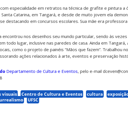
, com especialidade em retratos na técnica de grafite e pintura a ó
Santa Catarina, em Tangará, e desde de muito jovem ela demon
, se destacando em concursos escolares. Sua mãe era professora 
ana encontrou nos desenhos seu mundo particular, sendo às vezes
em todo lugar, inclusive nas paredes de casa. Ainda em Tangará, 
cais, como o projeto de painéis “Mãos que fazem”. Trabalhou 
essorando ações relacionados à arte, eventos e preservação histór
 do
Departamento de Cultura e Eventos
, pelo e-mail dceven@con
58
s visuais
Centro de Cultura e Eventos
cultura
exposiçã
urrealismo
UFSC