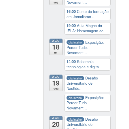
Novament...
seg
16:00
Curso de formação
em Jornalismo ...
19:00
Aula Magna do
IELA: Homenagem ao...
AGO
Exposição:
dia inteiro
18
Perder Tudo.
Novament...
ter
14:00
Soberania
tecnológica e digital
AGO
Desafio
dia inteiro
19
Universitário de
Nautide...
qua
Exposição:
dia inteiro
Perder Tudo.
Novament...
AGO
Desafio
dia inteiro
20
Universitário de