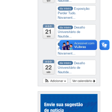
Nautide...
qui
Exposição:
dia inteiro
Perder Tudo.
Novament...
AGO
Desafio
dia inteiro
21
Universitário de
Nautide...
sex
Exposição:
dia inteiro
Perder Tudo.
Novament...
AGO
Desafio
dia inteiro
22
Universitário de
Nautide...
sáb
Adicionar
Ver calendário