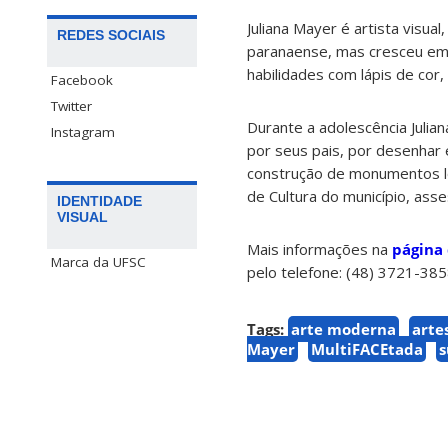
Juliana Mayer é artista visual
REDES SOCIAIS
paranaense, mas cresceu em 
habilidades com lápis de cor
Facebook
Twitter
Durante a adolescência Juli
Instagram
por seus pais, por desenhar 
construção de monumentos lo
de Cultura do município, ass
IDENTIDADE
VISUAL
Mais informações na
página
Marca da UFSC
pelo telefone: (48) 3721-38
Tags:
arte moderna
arte
Mayer
MultiFACEtada
s