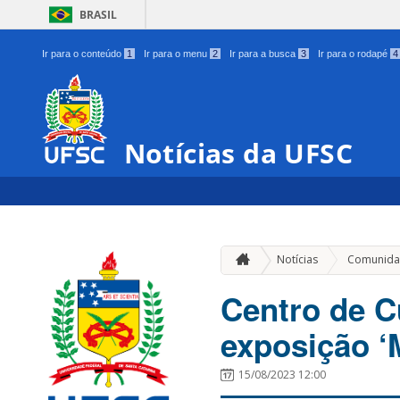
BRASIL
Ir para o conteúdo
1
Ir para o menu
2
Ir para a busca
3
Ir para o rodapé
4
Notícias da UFSC
Notícias
Comunida
Centro de C
exposição ‘
15/08/2023 12:00