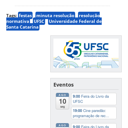
Tags:
festas
minuta resolução
resolução
normativa
UFSC
Universidade Federal de
Santa Catarina
Eventos
AGO
9:00
Feira do Livro da
10
UFSC
seg
19:00
Cine paredão:
programação de rec...
AGO
9:00
Feira do Livro da