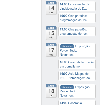
AGO
14:00
Lançamento da
14
cinebiografia de D...
sex
19:00
Cine paredão:
programação de rec...
AGO
19:00
Cine paredão:
15
programação de rec...
sáb
AGO
Exposição:
dia inteiro
17
Perder Tudo.
Novament...
seg
16:00
Curso de formação
em Jornalismo ...
19:00
Aula Magna do
IELA: Homenagem ao...
AGO
Exposição:
dia inteiro
18
Perder Tudo.
Novament...
ter
14:00
Soberania