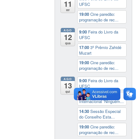
11
UFSC
ter
19:00
Cine paredão:
programação de rec...
AGO
9:00
Feira do Livro da
12
UFSC
qua
17:00
3º Prêmio Zahidé
Muzart
19:00
Cine paredão:
programação de rec...
AGO
9:00
Feira do Livro da
13
UFSC
qui
14:00
Seminário
Internacional ‘Ninguém...
14:30
Sessão Especial
do Conselho Esta...
19:00
Cine paredão:
programação de rec...