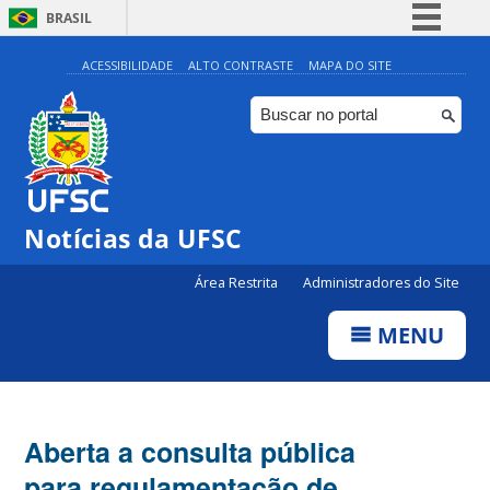
BRASIL
Simplifique!
ACESSIBILIDADE
ALTO CONTRASTE
MAPA DO SITE
Comunica BR
Participe
Acesso à informação
Legislação
Notícias da UFSC
Canais
Área Restrita
Administradores do Site
MENU
Aberta a consulta pública
para regulamentação de