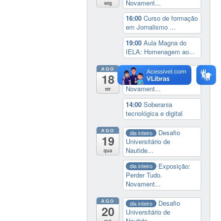
Novament...
seg
16:00
Curso de formação
em Jornalismo ...
19:00
Aula Magna do
IELA: Homenagem ao...
AGO
Exposição:
dia inteiro
18
Perder Tudo.
Novament...
ter
14:00
Soberania
tecnológica e digital
AGO
Desafio
dia inteiro
19
Universitário de
Nautide...
qua
Exposição:
dia inteiro
Perder Tudo.
Novament...
AGO
Desafio
dia inteiro
20
Universitário de
Nautide...
qui