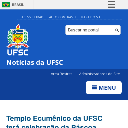
BRASIL
Simplifique!
ACESSIBILIDADE
ALTO CONTRASTE
MAPA DO SITE
Comunica BR
Participe
Acesso à informação
Legislação
Notícias da UFSC
Canais
Área Restrita
Administradores do Site
MENU
Templo Ecumênico da UFSC
terá celebração da Páscoa