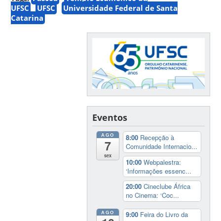
UFSC
UFSC
Universidade Federal de Santa
Catarina
Eventos
AGO
8:00
Recepção à
7
Comunidade Internacio...
sex
10:00
Webpalestra:
‘Informações essenc...
20:00
Cineclube África
no Cinema: ‘Coc...
AGO
9:00
Feira do Livro da