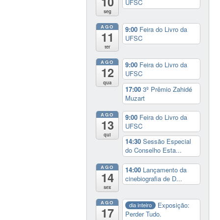
10
UFSC
seg
AGO
9:00
Feira do Livro da
11
UFSC
ter
AGO
9:00
Feira do Livro da
12
UFSC
qua
17:00
3º Prêmio Zahidé
Muzart
AGO
9:00
Feira do Livro da
13
UFSC
qui
14:30
Sessão Especial
do Conselho Esta...
AGO
14:00
Lançamento da
14
cinebiografia de D...
sex
AGO
Exposição:
dia inteiro
17
Perder Tudo.