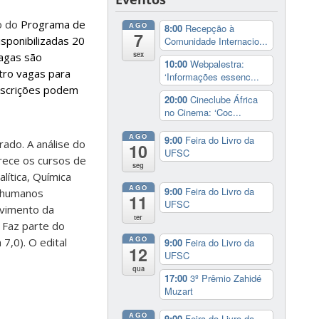
o do
Programa de
AGO
8:00
Recepção à
7
isponibilizadas 20
Comunidade Internacio...
sex
vagas são
10:00
Webpalestra:
tro vagas para
‘Informações essenc...
inscrições podem
20:00
Cineclube África
no Cinema: ‘Coc...
AGO
9:00
Feira do Livro da
ado. A análise do
10
UFSC
rece os cursos de
seg
ítica, Química
AGO
9:00
Feira do Livro da
s humanos
11
UFSC
lvimento da
ter
. Faz parte do
AGO
,0). O edital
9:00
Feira do Livro da
12
UFSC
qua
17:00
3º Prêmio Zahidé
Muzart
AGO
9:00
Feira do Livro da