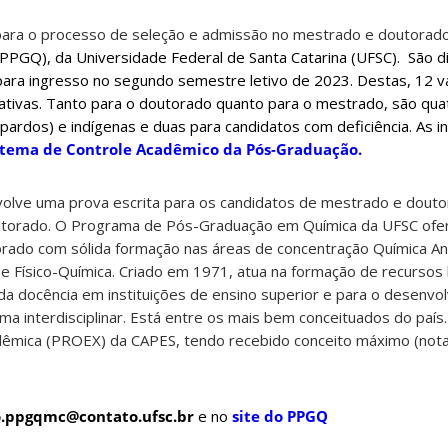
 para o processo de seleção e admissão no mestrado e doutorad
PGQ), da Universidade Federal de Santa Catarina (UFSC).
São d
para ingresso no segundo semestre letivo de 2023. Destas, 12 
ativas. Tanto para o doutorado quanto para o mestrado, são qua
pardos) e indígenas e duas para candidatos com deficiência. As 
stema de Controle Acadêmico da Pós-Graduação.
volve uma prova escrita para os candidatos de mestrado e doutor
outorado. O Programa de Pós-Graduação em Química da UFSC ofe
ado com sólida formação nas áreas de concentração Química Anal
 e Físico-Química. Criado em 1971, atua na formação de recurso
o da docência em instituições de ensino superior e para o desenvo
rma interdisciplinar. Está entre os mais bem conceituados do país
êmica (PROEX) da CAPES, tendo recebido conceito máximo (nota 7
o.ppgqmc@contato.ufsc.br
e no
site do PPGQ