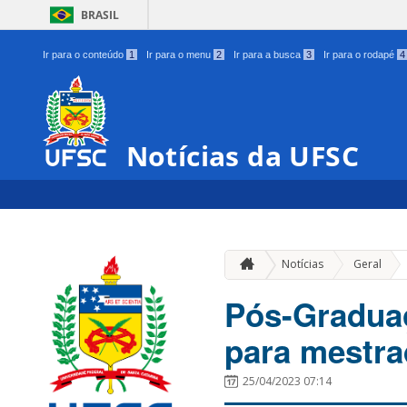
BRASIL
Ir para o conteúdo
1
Ir para o menu
2
Ir para a busca
3
Ir para o rodapé
4
Notícias da UFSC
»
Notícias
Geral
Pós-Graduaç
para mestra
25/04/2023 07:14