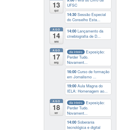
13
UFSC
qui
14:30
Sessão Especial
do Conselho Esta...
AGO
14:00
Lançamento da
14
cinebiografia de D...
sex
AGO
Exposição:
dia inteiro
17
Perder Tudo.
Novament...
seg
16:00
Curso de formação
em Jornalismo ...
19:00
Aula Magna do
IELA: Homenagem ao...
AGO
Exposição:
dia inteiro
18
Perder Tudo.
Novament...
ter
14:00
Soberania
tecnológica e digital