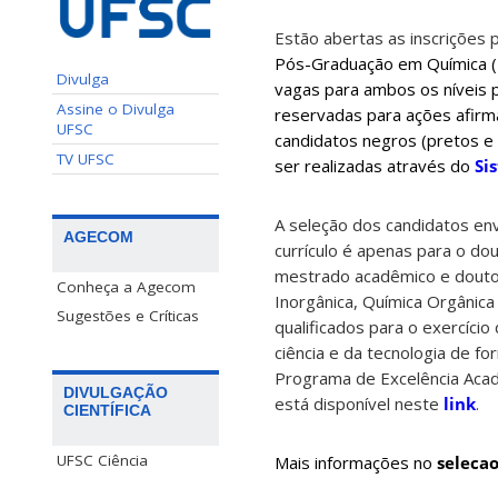
Estão abertas as inscrições
Pós-Graduação em Química (P
Divulga
vagas para ambos os níveis 
Assine o Divulga
reservadas para ações afirm
UFSC
candidatos negros (pretos e 
TV UFSC
ser realizadas através do
Si
A seleção dos candidatos en
AGECOM
currículo é apenas para o d
mestrado acadêmico e doutor
Conheça a Agecom
Inorgânica, Química Orgânica
Sugestões e Críticas
qualificados para o exercíci
ciência e da tecnologia de fo
Programa de Excelência Acad
DIVULGAÇÃO
está disponível neste
link
.
CIENTÍFICA
UFSC Ciência
Mais informações no
seleca