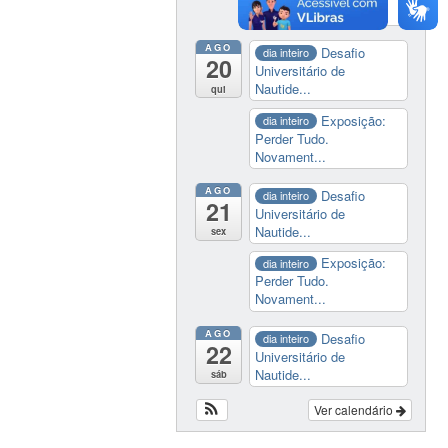
Novament...
AGO
Desafio
dia inteiro
20
Universitário de
Nautide...
qui
Exposição:
dia inteiro
Perder Tudo.
Novament...
AGO
Desafio
dia inteiro
21
Universitário de
Nautide...
sex
Exposição:
dia inteiro
Perder Tudo.
Novament...
AGO
Desafio
dia inteiro
22
Universitário de
Nautide...
sáb
Ver calendário