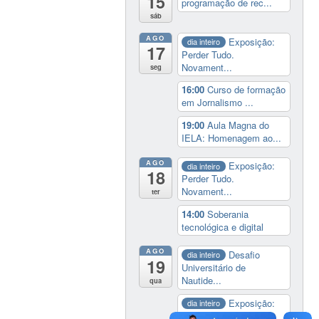
15
programação de rec...
sáb
AGO
Exposição:
dia inteiro
17
Perder Tudo.
Novament...
seg
16:00
Curso de formação
em Jornalismo ...
19:00
Aula Magna do
IELA: Homenagem ao...
AGO
Exposição:
dia inteiro
18
Perder Tudo.
Novament...
ter
14:00
Soberania
tecnológica e digital
AGO
Desafio
dia inteiro
19
Universitário de
Nautide...
qua
Exposição:
dia inteiro
Perder Tudo.