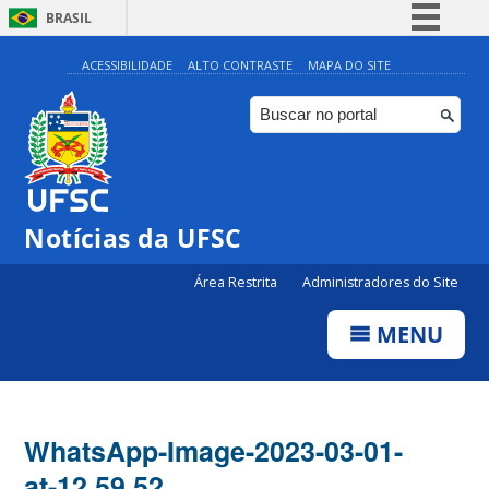
BRASIL
Simplifique!
ACESSIBILIDADE
ALTO CONTRASTE
MAPA DO SITE
Comunica BR
Participe
Acesso à informação
Legislação
Notícias da UFSC
Canais
Área Restrita
Administradores do Site
MENU
WhatsApp-Image-2023-03-01-
at-12.59.52