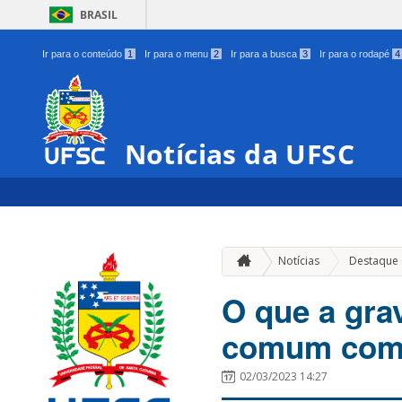
BRASIL
Ir para o conteúdo
1
Ir para o menu
2
Ir para a busca
3
Ir para o rodapé
4
Notícias da UFSC
Notícias
Destaque
O que a gra
comum com 
02/03/2023 14:27