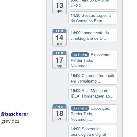
13
UFSC
qui
14:30
Sessão Especial
do Conselho Esta...
AGO
14:00
Lançamento da
14
cinebiografia de D...
sex
AGO
Exposição:
dia inteiro
17
Perder Tudo.
Novament...
seg
16:00
Curso de formação
em Jornalismo ...
19:00
Aula Magna do
IELA: Homenagem ao...
AGO
Exposição:
dia inteiro
18
Perder Tudo.
l
@isascherer
,
Novament...
ter
 gravidez
14:00
Soberania
tecnológica e digital