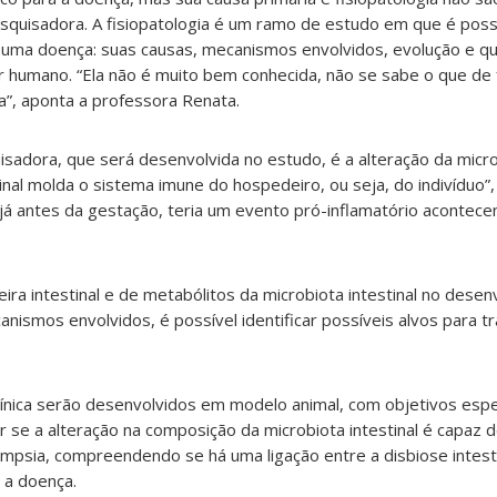
squisadora. A fisiopatologia é um ramo de estudo em que é poss
ma doença: suas causas, mecanismos envolvidos, evolução e qua
 humano. “Ela não é muito bem conhecida, não se sabe o que de
”, aponta a professora Renata.
isadora, que será desenvolvida no estudo, é a alteração da microb
inal molda o sistema imune do hospedeiro, ou seja, do indivíduo”,
já antes da gestação, teria um evento pró-inflamatório acontece
eira intestinal e de metabólitos da microbiota intestinal no dese
nismos envolvidos, é possível identificar possíveis alvos para 
ínica serão desenvolvidos em modelo animal, com objetivos espe
r se a alteração na composição da microbiota intestinal é capaz
psia, compreendendo se há uma ligação entre a disbiose intestin
 a doença.