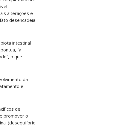
ível
is alterações e
 fato desencadeia
iota intestinal
 pontua, “a
ndo”, o que
nvolvimento da
tratamento e
cíficos de
 de promover o
al (desequilíbrio