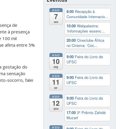
AGO
8:00
Recepção à
7
Comunidade Internacio...
sex
esença de
10:00
Webpalestra:
‘Informações essenc...
ente à presença
e 100 mil
20:00
Cineclube África
ue afeta entre 5%
no Cinema: ‘Coc...
AGO
9:00
Feira do Livro da
10
UFSC
na gestação do
seg
 uma sensação
AGO
9:00
Feira do Livro da
to-socorro, falei
11
UFSC
ter
AGO
9:00
Feira do Livro da
12
UFSC
qua
17:00
3º Prêmio Zahidé
Muzart
AGO
9:00
Feira do Livro da