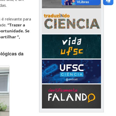
das.
 é relevante para
ade.
“Trazer a
portunidade. Se
rtilhar “,
ológicas da