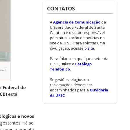
CONTATOS
A
Agência de Comunicação
da
Universidade Federal de Santa
Catarina é o setor responsável
pela atualização de notícias no
site da UFSC. Para solicitar uma
divulgação, acesse
o site
.
Para falar com qualquer setor da
UFSC, utilize o
Catálogo
Telefônico
.
gem:
Sugestões, elogios ou
reclamações devem ser
e Federal de
encaminhados para a
Ouvidoria
CCB)
está
da UFSC
.
ológicos e novos
gestantes. “Já se
são completamente