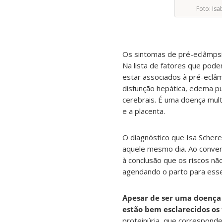
Foto: Isa
Os sintomas de pré-eclâmps
Na lista de fatores que pode
estar associados à pré-eclâm
disfunção hepática, edema pu
cerebrais. É uma doença multi
e a placenta.
O diagnóstico que Isa Scher
aquele mesmo dia. Ao conver
à conclusão que os riscos nã
agendando o parto para ess
Apesar de ser uma doença
estão bem esclarecidos os
proteinúria, que corresponde