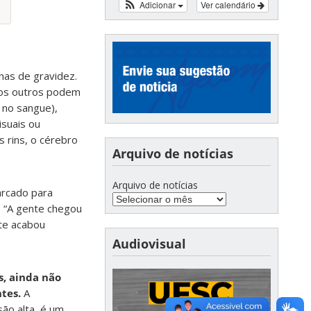
Adicionar
Ver calendário
as de gravidez.
rsos outros podem
 no sangue),
isuais ou
s rins, o cérebro
Arquivo de notícias
Arquivo de notícias
arcado para
 “A gente chegou
nte acabou
Audiovisual
, ainda não
tes.
A
são alta, é um