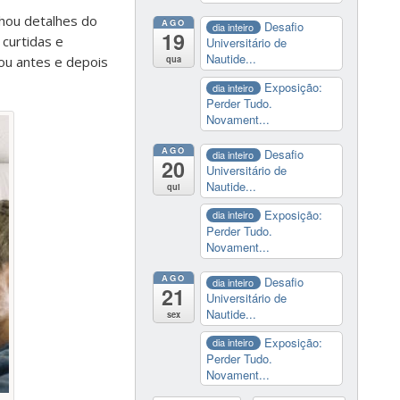
lhou detalhes do
AGO
Desafio
dia inteiro
19
curtidas e
Universitário de
Nautide...
sou antes e depois
qua
Exposição:
dia inteiro
Perder Tudo.
Novament...
AGO
Desafio
dia inteiro
20
Universitário de
Nautide...
qui
Exposição:
dia inteiro
Perder Tudo.
Novament...
AGO
Desafio
dia inteiro
21
Universitário de
Nautide...
sex
Exposição:
dia inteiro
Perder Tudo.
Novament...