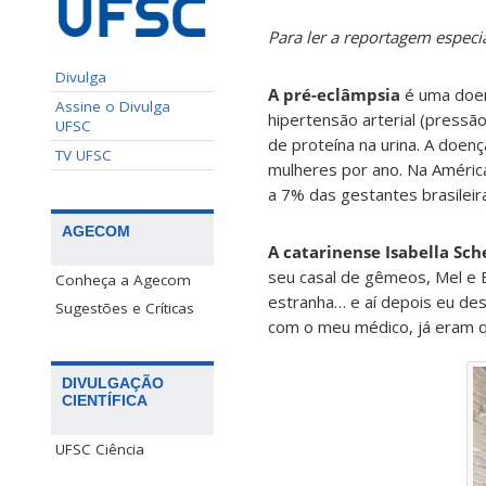
Para ler a reportagem espec
Divulga
A pré-eclâmpsia
é uma doen
Assine o Divulga
hipertensão arterial (pressã
UFSC
de proteína na urina. A doe
TV UFSC
mulheres por ano. Na Améric
a 7% das gestantes brasileir
AGECOM
A catarinense Isabella Sch
seu casal de gêmeos, Mel e B
Conheça a Agecom
estranha… e aí depois eu desc
Sugestões e Críticas
com o meu médico, já eram 
DIVULGAÇÃO
CIENTÍFICA
UFSC Ciência