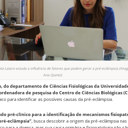
ta Lataro estuda a influência de fatores que podem gerar a pré-eclâmpsia (Ima
Ana Quinto)
o, do departamento de Ciências Fisiológicas da Universidad
oordenadora de pesquisa do Centro de Ciências Biológicas (
ico para identificar as possíveis causas da pré-eclâmpsia.
udo pré-clínico para a identificação de mecanismos fisiopat
 pré-eclâmpsia”
, busca descobrir a origem da pré-eclâmpsia nas 
sco para a doença, mas sua causa primária e fisiopatologia não 