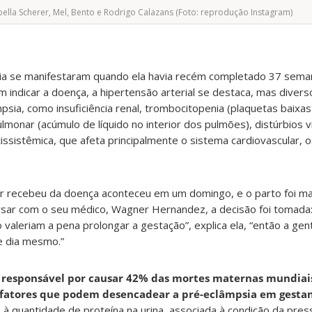
bella Scherer, Mel, Bento e Rodrigo Calazans (Foto: reprodução Instagram)
ia se manifestaram quando ela havia recém completado 37 seman
m indicar a doença, a hipertensão arterial se destaca, mas dive
psia, como insuficiência renal, trombocitopenia (plaquetas baixas
lmonar (acúmulo de líquido no interior dos pulmões), distúrbios v
ssistêmica, que afeta principalmente o sistema cardiovascular, o
er recebeu da doença aconteceu em um domingo, e o parto foi m
sar com o seu médico, Wagner Hernandez, a decisão foi tomada:
o valeriam a pena prolongar a gestação”, explica ela, “então a ge
e dia mesmo.”
 responsável por causar 42% das mortes maternas mundiais
 fatores que podem desencadear a pré-eclâmpsia em gestan
 à quantidade de proteína na urina, associada à condição da pres