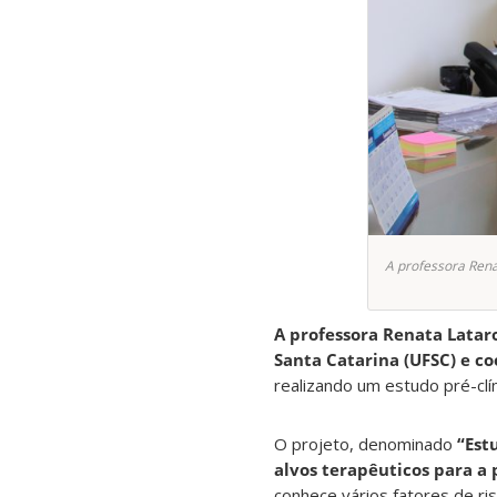
A professora Rena
A professora Renata Latar
Santa Catarina (UFSC) e c
realizando um estudo pré-clín
O projeto, denominado
“Est
alvos terapêuticos para a
conhece vários fatores de ri