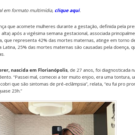
ial em formato multimídia,
clique aqui
.
ça que acomete mulheres durante a gestação, definida pela pr
o alta) após a vigésima semana gestacional, associada principalm
nça, que representa 42% das mortes maternas, atinge em torno d
a Latina, 25% das mortes maternas são causadas pela doença, q
as.
erer, nascida em Florianópolis
, de 27 anos, foi diagnosticada 
ento. “Passei mal, comecei a ter muito enjoo, era uma tontura,
obri que são sintomas de pré-eclâmpsia”, relata, “eu fui pro pron
quase 23h.”