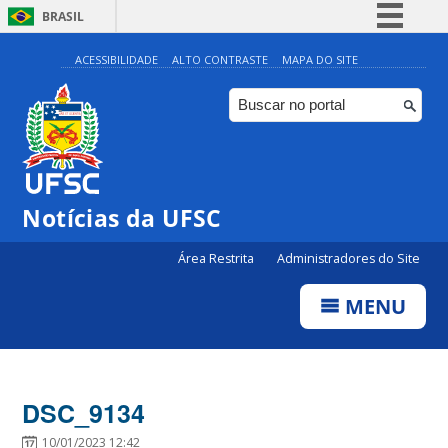
BRASIL
Simplifique!
ACESSIBILIDADE
ALTO CONTRASTE
MAPA DO SITE
Comunica BR
Participe
Acesso à informação
Legislação
Notícias da UFSC
Canais
Área Restrita
Administradores do Site
MENU
DSC_9134
10/01/2023 12:42