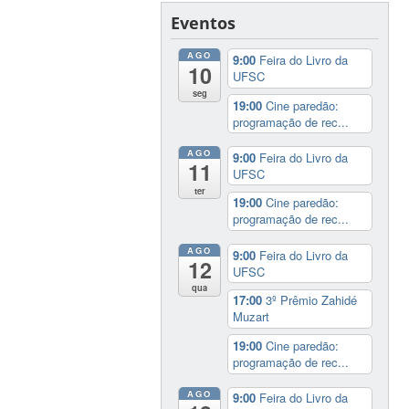
Eventos
AGO
9:00
Feira do Livro da
10
UFSC
seg
19:00
Cine paredão:
programação de rec...
AGO
9:00
Feira do Livro da
11
UFSC
ter
19:00
Cine paredão:
programação de rec...
AGO
9:00
Feira do Livro da
12
UFSC
qua
17:00
3º Prêmio Zahidé
Muzart
19:00
Cine paredão:
programação de rec...
AGO
9:00
Feira do Livro da