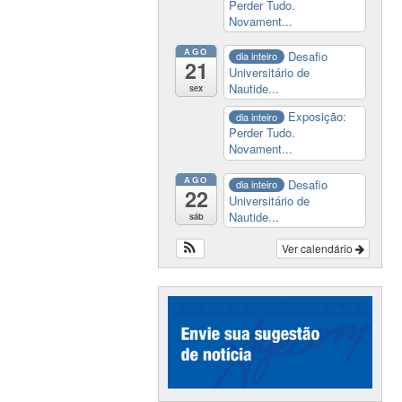
Perder Tudo.
Novament...
AGO
Desafio
dia inteiro
21
Universitário de
Nautide...
sex
Exposição:
dia inteiro
Perder Tudo.
Novament...
AGO
Desafio
dia inteiro
22
Universitário de
Nautide...
sáb
Ver calendário