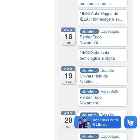
em Jornalismo ...
19:00
Aula Magna do
IELA: Homenagem ao...
AGO
Exposição:
dia inteiro
18
Perder Tudo.
Novament...
ter
14:00
Soberania
tecnológica e digital
AGO
Desafio
dia inteiro
19
Universitário de
Nautide...
qua
Exposição:
dia inteiro
Perder Tudo.
Novament...
AGO
Desafio
dia inteiro
20
Universitário de
Nautide...
qui
Exposição:
dia inteiro