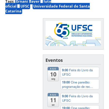
Tags:
Ernani Bayer
luto
oficial
UFSC
Universidade Federal de Santa
Catarina
Eventos
AGO
9:00
Feira do Livro da
10
UFSC
seg
19:00
Cine paredão:
programação de rec...
AGO
9:00
Feira do Livro da
11
UFSC
ter
19:00
Cine paredão: