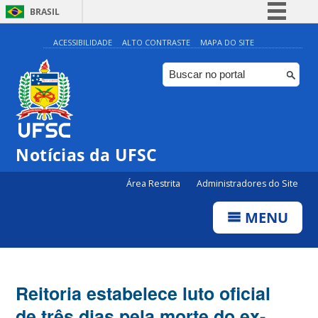
BRASIL
Simplifique!
ACESSIBILIDADE
ALTO CONTRASTE
MAPA DO SITE
Comunica BR
Participe
Acesso à informação
Legislação
Notícias da UFSC
Canais
Área Restrita
Administradores do Site
MENU
Reitoria estabelece luto oficial
de três dias pela morte do ex-