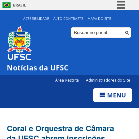
BRASIL
Simplifique!
ACESSIBILIDADE
ALTO CONTRASTE
MAPA DO SITE
Comunica BR
Participe
Acesso à informação
Legislação
Notícias da UFSC
Canais
Área Restrita
Administradores do Site
MENU
Coral e Orquestra de Câmara
da UFSC abrem inscrições