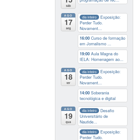
sáb
AGO
Exposição:
dia inteiro
17
Perder Tudo.
Novament...
seg
16:00
Curso de formação
em Jornalismo ...
19:00
Aula Magna do
IELA: Homenagem ao...
AGO
Exposição:
dia inteiro
18
Perder Tudo.
Novament...
ter
14:00
Soberania
tecnológica e digital
AGO
Desafio
dia inteiro
19
Universitário de
Nautide...
qua
Exposição:
dia inteiro
Perder Tudo.