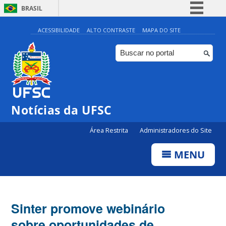
BRASIL
Simplifique!
ACESSIBILIDADE
ALTO CONTRASTE
MAPA DO SITE
Comunica BR
Participe
Acesso à informação
Legislação
Notícias da UFSC
Canais
Área Restrita
Administradores do Site
MENU
Sinter promove webinário
sobre oportunidades de