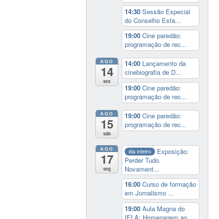
14:30
Sessão Especial
do Conselho Esta...
19:00
Cine paredão:
programação de rec...
AGO
14:00
Lançamento da
14
cinebiografia de D...
sex
19:00
Cine paredão:
programação de rec...
AGO
19:00
Cine paredão:
15
programação de rec...
sáb
AGO
Exposição:
dia inteiro
17
Perder Tudo.
Novament...
seg
16:00
Curso de formação
em Jornalismo ...
19:00
Aula Magna do
IELA: Homenagem ao...