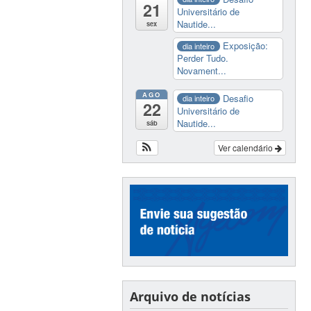
21
Universitário de
Nautide...
sex
Exposição:
dia inteiro
Perder Tudo.
Novament...
AGO
Desafio
dia inteiro
22
Universitário de
Nautide...
sáb
Ver calendário
Arquivo de notícias