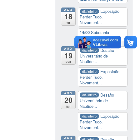
AGO
Exposição:
dia inteiro
18
Perder Tudo.
Novament...
ter
14:00
Soberania
tecnológica e digital
AGO
Desafio
dia inteiro
19
Universitário de
Nautide...
qua
Exposição:
dia inteiro
Perder Tudo.
Novament...
AGO
Desafio
dia inteiro
20
Universitário de
Nautide...
qui
Exposição:
dia inteiro
Perder Tudo.
Novament...
AGO
Desafio
dia inteiro