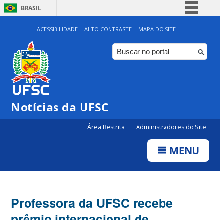
BRASIL
Simplifique!
ACESSIBILIDADE
ALTO CONTRASTE
MAPA DO SITE
Comunica BR
Participe
Acesso à informação
Legislação
Notícias da UFSC
Canais
Área Restrita
Administradores do Site
MENU
Professora da UFSC recebe
prêmio internacional de