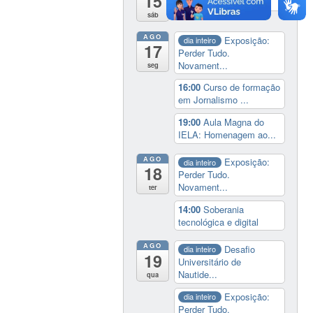
15
programação de rec...
sáb
AGO
Exposição:
dia inteiro
17
Perder Tudo.
Novament...
seg
16:00
Curso de formação
em Jornalismo ...
19:00
Aula Magna do
IELA: Homenagem ao...
AGO
Exposição:
dia inteiro
18
Perder Tudo.
Novament...
ter
14:00
Soberania
tecnológica e digital
AGO
Desafio
dia inteiro
19
Universitário de
Nautide...
qua
Exposição:
dia inteiro
Perder Tudo.