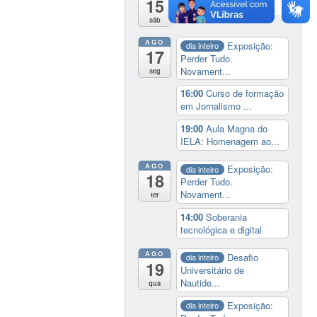
15
programação de rec...
sáb
AGO
Exposição:
dia inteiro
17
Perder Tudo.
Novament...
seg
16:00
Curso de formação
em Jornalismo ...
19:00
Aula Magna do
IELA: Homenagem ao...
AGO
Exposição:
dia inteiro
18
Perder Tudo.
Novament...
ter
14:00
Soberania
tecnológica e digital
AGO
Desafio
dia inteiro
19
Universitário de
Nautide...
qua
Exposição:
dia inteiro