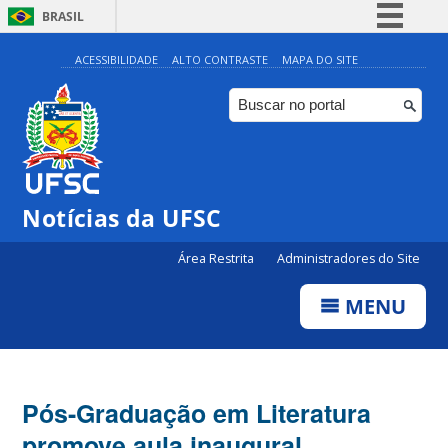
BRASIL
Simplifique!
ACESSIBILIDADE
ALTO CONTRASTE
MAPA DO SITE
Comunica BR
Participe
Acesso à informação
Legislação
Notícias da UFSC
Canais
Área Restrita
Administradores do Site
MENU
Pós-Graduação em Literatura
promove aula inaugural