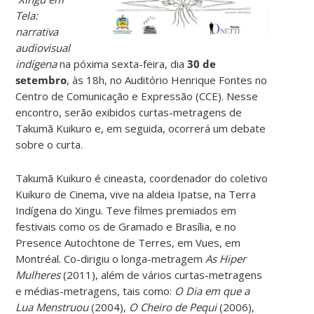
Tela:
narrativa
audiovisual
indígena
na póxima sexta-feira, dia
30 de
setembro
, às 18h
, no
Auditório Henrique Fontes no
Centro de Comunicação e Expressão (CCE). Nesse
encontro, serão exibidos curtas-metragens de
Takumã Kuikuro e, em seguida, ocorrerá um
debate
sobre o curta.
Takumã Kuikuro é cineasta, coordenador do coletivo
Kuikuro de Cinema, vive na aldeia Ipatse, na Terra
Indígena do Xingu. Teve filmes premiados em
festivais como os de Gramado e Brasília, e no
Presence Autochtone de Terres,
em Vues, em
Montréal. Co-dirigiu o longa-metragem
As Hiper
Mulheres
(2011), além de vários curtas-metragens
e médias-metragens, tais como:
O Dia em que a
Lua Menstruou
(2004),
O Cheiro de Pequi
(2006),