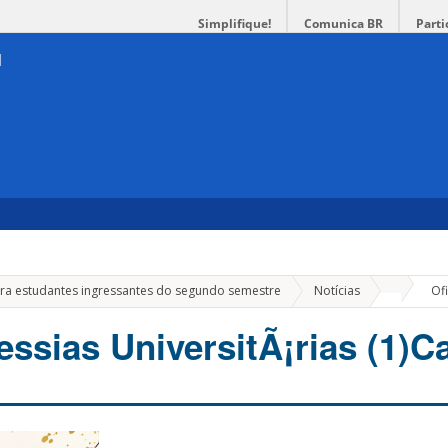
Simplifique!
Comunica BR
Parti
»
para estudantes ingressantes do segundo semestre
Notícias
Ofi
essias UniversitÃ¡rias (1)C