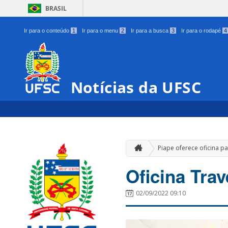
BRASIL
Ir para o conteúdo
1
Ir para o menu
2
Ir para a busca
3
Ir para o rodapé
4
Notícias da UFSC
Piape oferece oficina 
Oficina Trav
02/09/2022 09:10