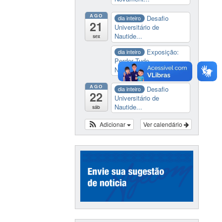
AGO
Desafio
dia inteiro
21
Universitário de
Nautide...
sex
Exposição:
dia inteiro
Perder Tudo.
Novament...
AGO
Desafio
dia inteiro
22
Universitário de
Nautide...
sáb
Adicionar
Ver calendário