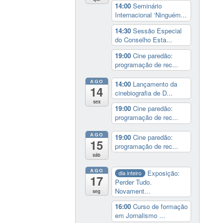
14:00
Seminário
Internacional ‘Ninguém...
14:30
Sessão Especial
do Conselho Esta...
19:00
Cine paredão:
programação de rec...
AGO
14:00
Lançamento da
14
cinebiografia de D...
sex
19:00
Cine paredão:
programação de rec...
AGO
19:00
Cine paredão:
15
programação de rec...
sáb
AGO
Exposição:
dia inteiro
17
Perder Tudo.
Novament...
seg
16:00
Curso de formação
em Jornalismo ...