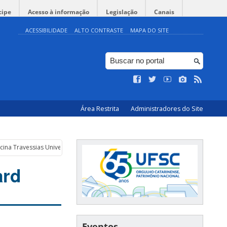
cipe
Acesso à informação
Legislação
Canais
ACESSIBILIDADE
ALTO CONTRASTE
MAPA DO SITE
Área Restrita
Administradores do Site
cina Travessias UniversitÃ¡rias (1)Card
ard
Eventos