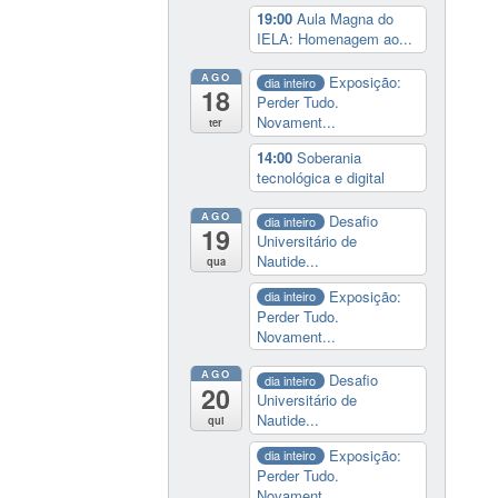
19:00
Aula Magna do
IELA: Homenagem ao...
AGO
Exposição:
dia inteiro
18
Perder Tudo.
Novament...
ter
14:00
Soberania
tecnológica e digital
AGO
Desafio
dia inteiro
19
Universitário de
Nautide...
qua
Exposição:
dia inteiro
Perder Tudo.
Novament...
AGO
Desafio
dia inteiro
20
Universitário de
Nautide...
qui
Exposição:
dia inteiro
Perder Tudo.
Novament...