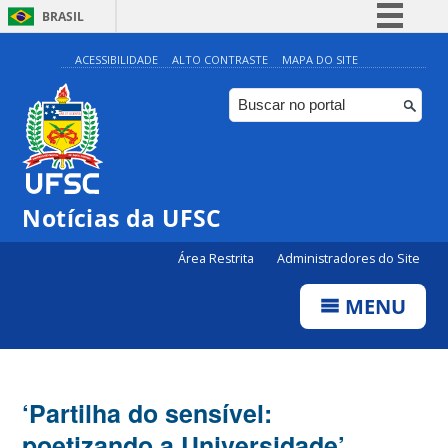
BRASIL
Simplifique!
ACESSIBILIDADE
ALTO CONTRASTE
MAPA DO SITE
Comunica BR
Participe
Acesso à informação
Legislação
Notícias da UFSC
Canais
Área Restrita
Administradores do Site
MENU
‘Partilha do sensível:
poetizando a Universidade’