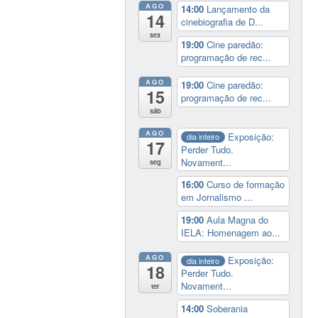
AGO
14:00
Lançamento da
14
cinebiografia de D...
sex
19:00
Cine paredão:
programação de rec...
AGO
19:00
Cine paredão:
15
programação de rec...
sáb
AGO
Exposição:
dia inteiro
17
Perder Tudo.
Novament...
seg
16:00
Curso de formação
em Jornalismo ...
19:00
Aula Magna do
IELA: Homenagem ao...
AGO
Exposição:
dia inteiro
18
Perder Tudo.
Novament...
ter
14:00
Soberania