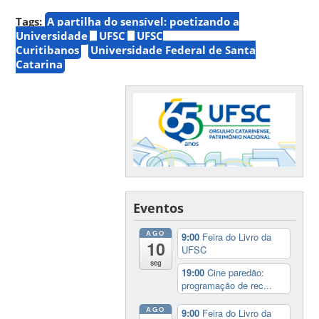
Tags:
A partilha do sensível: poetizando a
Universidade
UFSC
UFSC
Curitibanos
Universidade Federal de Santa
Catarina
Eventos
AGO
9:00
Feira do Livro da
10
UFSC
seg
19:00
Cine paredão:
programação de rec...
AGO
9:00
Feira do Livro da