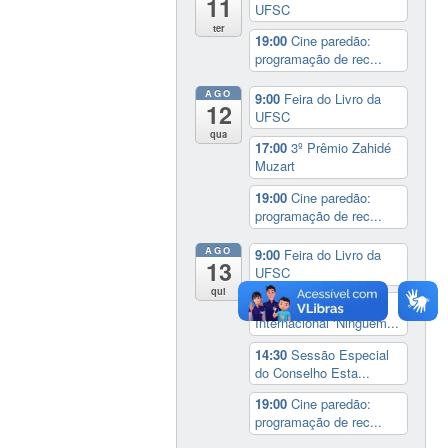
11
UFSC
ter
19:00
Cine paredão:
programação de rec...
AGO
9:00
Feira do Livro da
12
UFSC
qua
17:00
3º Prêmio Zahidé
Muzart
19:00
Cine paredão:
programação de rec...
AGO
9:00
Feira do Livro da
13
UFSC
qui
14:00
Seminário
Internacional ‘Ninguém...
14:30
Sessão Especial
do Conselho Esta...
19:00
Cine paredão:
programação de rec...