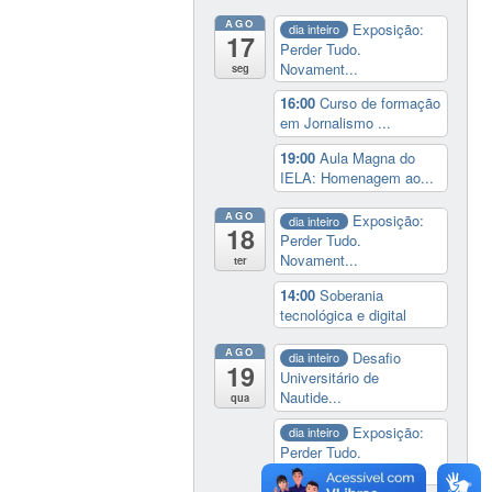
AGO
Exposição:
dia inteiro
17
Perder Tudo.
Novament...
seg
16:00
Curso de formação
em Jornalismo ...
19:00
Aula Magna do
IELA: Homenagem ao...
AGO
Exposição:
dia inteiro
18
Perder Tudo.
Novament...
ter
14:00
Soberania
tecnológica e digital
AGO
Desafio
dia inteiro
19
Universitário de
Nautide...
qua
Exposição:
dia inteiro
Perder Tudo.
Novament...