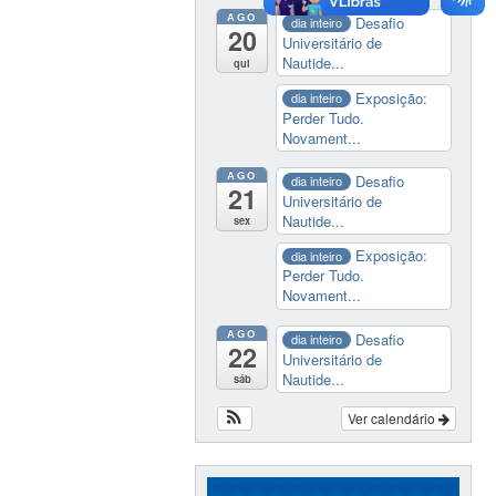
AGO
Desafio
dia inteiro
20
Universitário de
Nautide...
qui
Exposição:
dia inteiro
Perder Tudo.
Novament...
AGO
Desafio
dia inteiro
21
Universitário de
Nautide...
sex
Exposição:
dia inteiro
Perder Tudo.
Novament...
AGO
Desafio
dia inteiro
22
Universitário de
Nautide...
sáb
Ver calendário