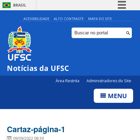
BRASIL
Simplifique!
ACESSIBILIDADE
ALTO CONTRASTE
MAPA DO SITE
Comunica BR
Participe
Acesso à informação
Legislação
Notícias da UFSC
Canais
Área Restrita
Administradores do Site
MENU
Cartaz-página-1
09/09/2022 08:39