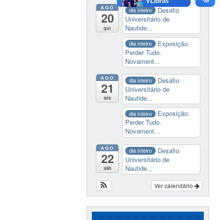
AGO
Desafio
dia inteiro
20
Universitário de
Nautide...
qui
Exposição:
dia inteiro
Perder Tudo.
Novament...
AGO
Desafio
dia inteiro
21
Universitário de
Nautide...
sex
Exposição:
dia inteiro
Perder Tudo.
Novament...
AGO
Desafio
dia inteiro
22
Universitário de
Nautide...
sáb
Ver calendário