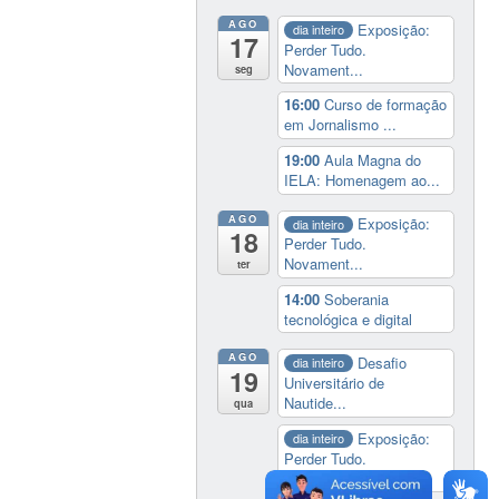
AGO
Exposição:
dia inteiro
17
Perder Tudo.
Novament...
seg
16:00
Curso de formação
em Jornalismo ...
19:00
Aula Magna do
IELA: Homenagem ao...
AGO
Exposição:
dia inteiro
18
Perder Tudo.
Novament...
ter
14:00
Soberania
tecnológica e digital
AGO
Desafio
dia inteiro
19
Universitário de
Nautide...
qua
Exposição:
dia inteiro
Perder Tudo.
Novament...