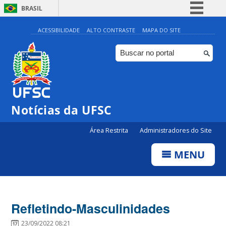
BRASIL
Simplifique!
ACESSIBILIDADE
ALTO CONTRASTE
MAPA DO SITE
Comunica BR
Participe
Acesso à informação
Legislação
Notícias da UFSC
Canais
Área Restrita
Administradores do Site
MENU
Refletindo-Masculinidades
23/09/2022 08:21