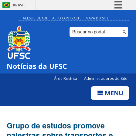
BRASIL
Simplifique!
ACESSIBILIDADE
ALTO CONTRASTE
MAPA DO SITE
Comunica BR
Participe
Acesso à informação
Legislação
Notícias da UFSC
Canais
Área Restrita
Administradores do Site
MENU
Grupo de estudos promove
palestras sobre transportes e