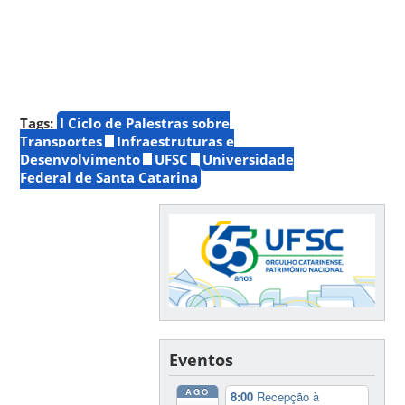
Tags:
I Ciclo de Palestras sobre
Transportes
Infraestruturas e
Desenvolvimento
UFSC
Universidade
Federal de Santa Catarina
Eventos
AGO
8:00
Recepção à