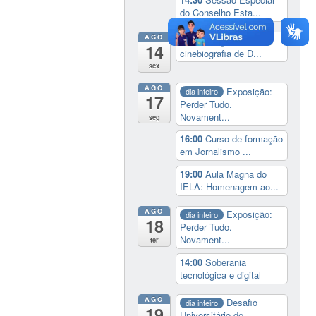
do Conselho Esta...
AGO
14:00
Lançamento da
14
cinebiografia de D...
sex
AGO
Exposição:
dia inteiro
17
Perder Tudo.
Novament...
seg
16:00
Curso de formação
em Jornalismo ...
19:00
Aula Magna do
IELA: Homenagem ao...
AGO
Exposição:
dia inteiro
18
Perder Tudo.
Novament...
ter
14:00
Soberania
tecnológica e digital
AGO
Desafio
dia inteiro
19
Universitário de