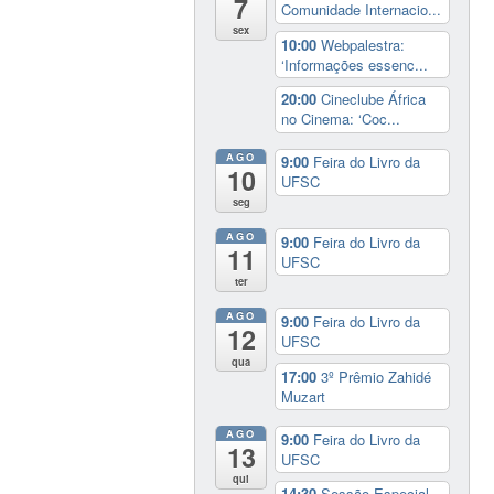
7
Comunidade Internacio...
sex
10:00
Webpalestra:
‘Informações essenc...
20:00
Cineclube África
no Cinema: ‘Coc...
AGO
9:00
Feira do Livro da
10
UFSC
seg
AGO
9:00
Feira do Livro da
11
UFSC
ter
AGO
9:00
Feira do Livro da
12
UFSC
qua
17:00
3º Prêmio Zahidé
Muzart
AGO
9:00
Feira do Livro da
13
UFSC
qui
14:30
Sessão Especial