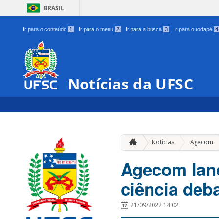
BRASIL
Ir para o conteúdo
1
Ir para o menu
2
Ir para a busca
3
Ir para o rodapé
4
Notícias da UFSC
Notícias
Agecom
Agecom lanç
ciência deb
21/09/2022 14:02