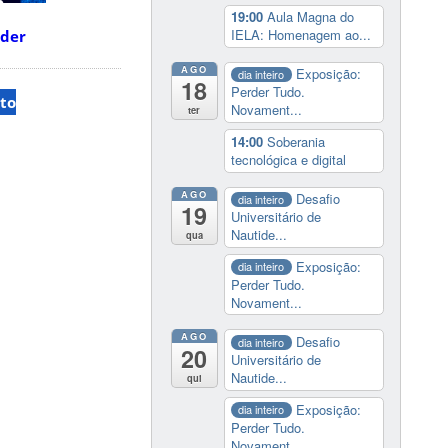
19:00
Aula Magna do
IELA: Homenagem ao...
oder
AGO
Exposição:
dia inteiro
18
Perder Tudo.
to
Novament...
ter
14:00
Soberania
tecnológica e digital
AGO
Desafio
dia inteiro
19
Universitário de
Nautide...
qua
Exposição:
dia inteiro
Perder Tudo.
Novament...
AGO
Desafio
dia inteiro
20
Universitário de
Nautide...
qui
Exposição:
dia inteiro
Perder Tudo.
Novament...