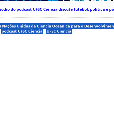
dio do podcast UFSC Ciência discute futebol, política e p
 Nações Unidas de Ciência Oceânica para o Desenvolvimen
podcast UFSC Ciência
UFSC Ciência