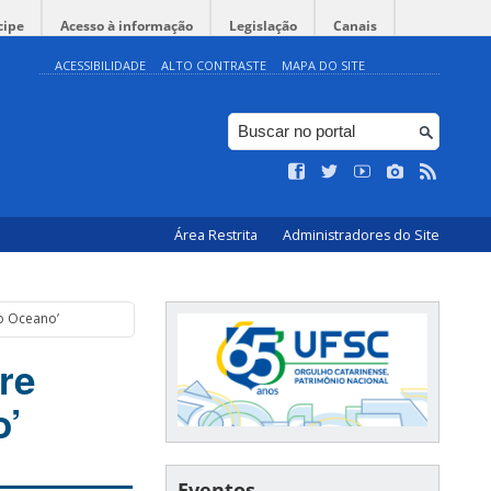
cipe
Acesso à informação
Legislação
Canais
ACESSIBILIDADE
ALTO CONTRASTE
MAPA DO SITE
Área Restrita
Administradores do Site
o Oceano’
re
o’
Eventos