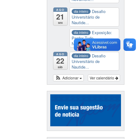
AGO
Desafio
dia inteiro
21
Universitário de
Nautide...
sex
Exposição:
dia inteiro
Perder Tudo.
Novament...
AGO
Desafio
dia inteiro
22
Universitário de
Nautide...
sáb
Adicionar
Ver calendário