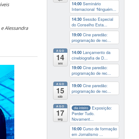
14:00
Seminário
íveis
Internacional ‘Ninguém...
14:30
Sessão Especial
do Conselho Esta...
e e Alessandra
19:00
Cine paredão:
programação de rec...
AGO
14:00
Lançamento da
14
cinebiografia de D...
sex
19:00
Cine paredão:
programação de rec...
AGO
19:00
Cine paredão:
15
programação de rec...
sáb
AGO
Exposição:
dia inteiro
17
Perder Tudo.
Novament...
seg
16:00
Curso de formação
em Jornalismo ...