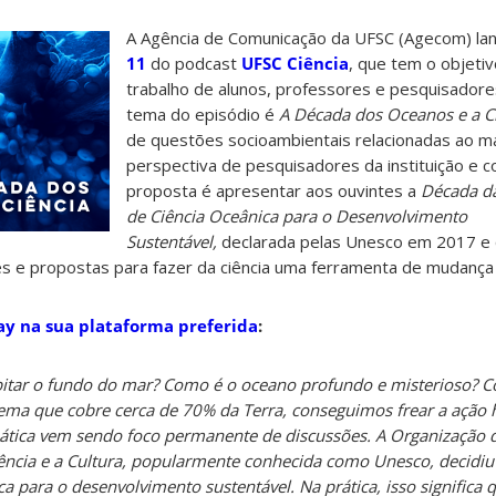
A Agência de Comunicação da UFSC (Agecom) la
11
do podcast
UFSC Ciência
, que tem o objetiv
trabalho de alunos, professores e pesquisadores
tema do episódio é
A Década dos Oceanos e a C
de questões socioambientais relacionadas ao ma
perspectiva de pesquisadores da instituição e c
proposta é apresentar aos ouvintes a
Década d
de Ciência Oceânica para o Desenvolvimento
Sustentável,
declarada pelas Unesco em 2017 e 
s e propostas para fazer da ciência uma ferramenta de mudança 
ay na sua plataforma preferida
:
itar o fundo do mar? Como é o oceano profundo e misterioso? 
ema que cobre cerca de 70% da Terra, conseguimos frear a ação
emática vem sendo foco permanente de discussões. A Organização 
ência e a Cultura, popularmente conhecida como Unesco, decidiu
a para o desenvolvimento sustentável. Na prática, isso significa