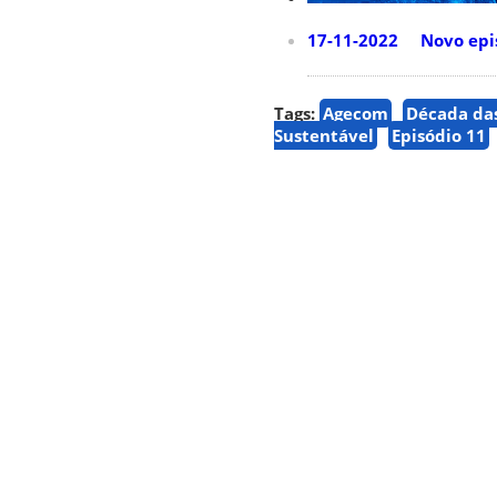
17-11-2022 Novo episó
Tags:
Agecom
Década das
Sustentável
Episódio 11