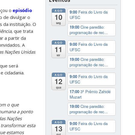
nçou o
episódio
AGO
9:00
Feira do Livro da
10
o de divulgar o
UFSC
seg
 da instituição. O
19:00
Cine paredão:
iência
, que trata
programação de rec...
r a partir da
AGO
9:00
Feira do Livro da
onvidados. A
11
UFSC
as Nações Unidas
ter
19:00
Cine paredão:
programação de rec...
que será
e cidadania.
AGO
9:00
Feira do Livro da
12
UFSC
qua
17:00
3º Prêmio Zahidé
Muzart
Com o que
19:00
Cine paredão:
 humana a ponto
programação de rec...
das Nações
AGO
9:00
Feira do Livro da
 transformar esta
13
UFSC
 que estamos
qui