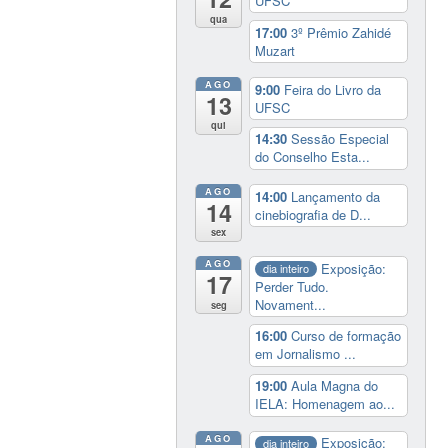
UFSC
qua
17:00
3º Prêmio Zahidé
Muzart
AGO
9:00
Feira do Livro da
13
UFSC
qui
14:30
Sessão Especial
do Conselho Esta...
AGO
14:00
Lançamento da
14
cinebiografia de D...
sex
AGO
Exposição:
dia inteiro
17
Perder Tudo.
Novament...
seg
16:00
Curso de formação
em Jornalismo ...
19:00
Aula Magna do
IELA: Homenagem ao...
AGO
Exposição:
dia inteiro