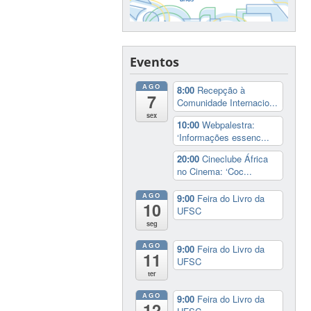
Eventos
AGO
8:00
Recepção à
7
Comunidade Internacio...
sex
10:00
Webpalestra:
‘Informações essenc...
20:00
Cineclube África
no Cinema: ‘Coc...
AGO
9:00
Feira do Livro da
10
UFSC
seg
AGO
9:00
Feira do Livro da
11
UFSC
ter
AGO
9:00
Feira do Livro da
12