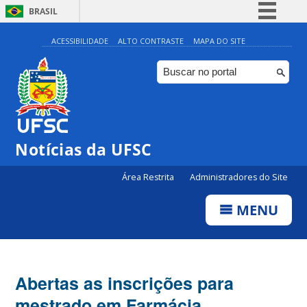
BRASIL
Simplifique!
ACESSIBILIDADE
ALTO CONTRASTE
MAPA DO SITE
Comunica BR
Participe
Acesso à informação
Legislação
Notícias da UFSC
Canais
Área Restrita
Administradores do Site
MENU
Abertas as inscrições para
mestrado em Farmácia