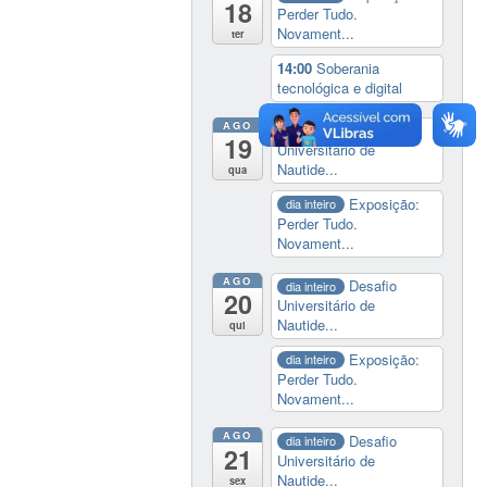
18
Perder Tudo.
Novament...
ter
14:00
Soberania
tecnológica e digital
AGO
Desafio
dia inteiro
19
Universitário de
Nautide...
qua
Exposição:
dia inteiro
Perder Tudo.
Novament...
AGO
Desafio
dia inteiro
20
Universitário de
Nautide...
qui
Exposição:
dia inteiro
Perder Tudo.
Novament...
AGO
Desafio
dia inteiro
21
Universitário de
Nautide...
sex