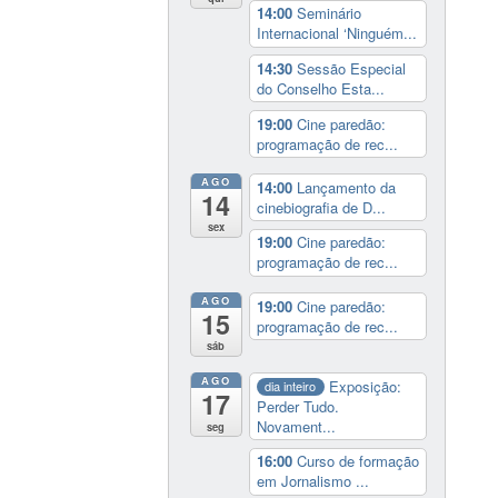
14:00
Seminário
Internacional ‘Ninguém...
14:30
Sessão Especial
do Conselho Esta...
19:00
Cine paredão:
programação de rec...
AGO
14:00
Lançamento da
14
cinebiografia de D...
sex
19:00
Cine paredão:
programação de rec...
AGO
19:00
Cine paredão:
15
programação de rec...
sáb
AGO
Exposição:
dia inteiro
17
Perder Tudo.
Novament...
seg
16:00
Curso de formação
em Jornalismo ...