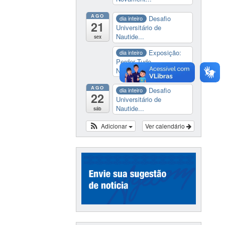
AGO
Desafio
dia inteiro
21
Universitário de
Nautide...
sex
Exposição:
dia inteiro
Perder Tudo.
Novament...
AGO
Desafio
dia inteiro
22
Universitário de
Nautide...
sáb
Adicionar
Ver calendário