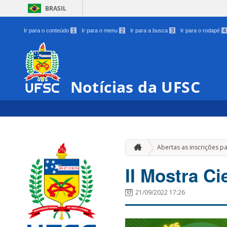
BRASIL
Ir para o conteúdo
1
Ir para o menu
2
Ir para a busca
3
Ir para o rodapé
4
Notícias da UFSC
Abertas as inscrições p
II Mostra Ci
21/09/2022 17:26