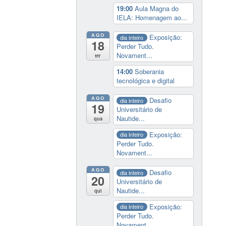
19:00
Aula Magna do
IELA: Homenagem ao...
AGO
Exposição:
dia inteiro
18
Perder Tudo.
Novament...
ter
14:00
Soberania
tecnológica e digital
AGO
Desafio
dia inteiro
19
Universitário de
Nautide...
qua
Exposição:
dia inteiro
Perder Tudo.
Novament...
AGO
Desafio
dia inteiro
20
Universitário de
Nautide...
qui
Exposição:
dia inteiro
Perder Tudo.
Novament...