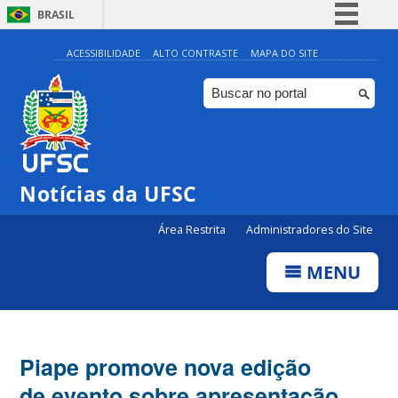
BRASIL
Simplifique!
ACESSIBILIDADE
ALTO CONTRASTE
MAPA DO SITE
Comunica BR
Participe
Acesso à informação
Legislação
Notícias da UFSC
Canais
Área Restrita
Administradores do Site
MENU
Piape promove nova edição
de evento sobre apresentação