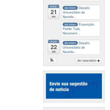
AGO
Desafio
dia inteiro
21
Universitário de
Nautide...
sex
Exposição:
dia inteiro
Perder Tudo.
Novament...
AGO
Desafio
dia inteiro
22
Universitário de
Nautide...
sáb
Ver calendário