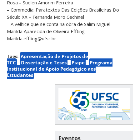
Rosa – Suelen Amorim Ferreira
– Commedia: Paratextos Das Edições Brasileiras Do
Século XX – Fernanda Moro Cechinel
– A velhice que se conta na obra de Salim Miguel –
Marilda Aparecida de Oliveira Effting
Marilda.effting@ufsc.br
Tags:
Apresentação de Projetos de
TCC
Dissertação e Teses
Piape
Programa
Institucional de Apoio Pedagógico aos
Estudantes
Eventos