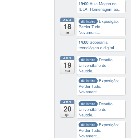
19:00
Aula Magna do
IELA: Homenagem ao...
AGO
Exposição:
dia inteiro
18
Perder Tudo.
Novament...
ter
14:00
Soberania
tecnológica e digital
AGO
Desafio
dia inteiro
19
Universitário de
Nautide...
qua
Exposição:
dia inteiro
Perder Tudo.
Novament...
AGO
Desafio
dia inteiro
20
Universitário de
Nautide...
qui
Exposição:
dia inteiro
Perder Tudo.
Novament...