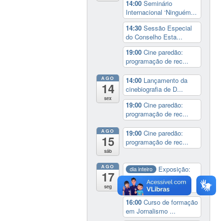
14:00
Seminário
Internacional ‘Ninguém...
14:30
Sessão Especial
do Conselho Esta...
19:00
Cine paredão:
programação de rec...
AGO
14:00
Lançamento da
14
cinebiografia de D...
sex
19:00
Cine paredão:
programação de rec...
AGO
19:00
Cine paredão:
15
programação de rec...
sáb
AGO
Exposição:
dia inteiro
17
Perder Tudo.
Novament...
seg
16:00
Curso de formação
em Jornalismo ...