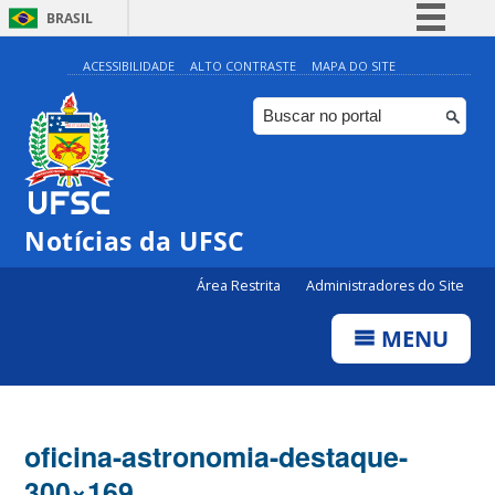
BRASIL
Simplifique!
ACESSIBILIDADE
ALTO CONTRASTE
MAPA DO SITE
Comunica BR
Participe
Acesso à informação
Legislação
Notícias da UFSC
Canais
Área Restrita
Administradores do Site
MENU
oficina-astronomia-destaque-
300×169