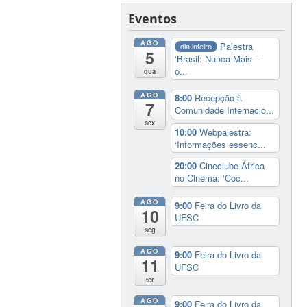
Eventos
AGO
Palestra
dia inteiro
5
‘Brasil: Nunca Mais –
o...
qua
AGO
8:00
Recepção à
7
Comunidade Internacio...
sex
10:00
Webpalestra:
‘Informações essenc...
20:00
Cineclube África
no Cinema: ‘Coc...
AGO
9:00
Feira do Livro da
10
UFSC
seg
AGO
9:00
Feira do Livro da
11
UFSC
ter
AGO
9:00
Feira do Livro da