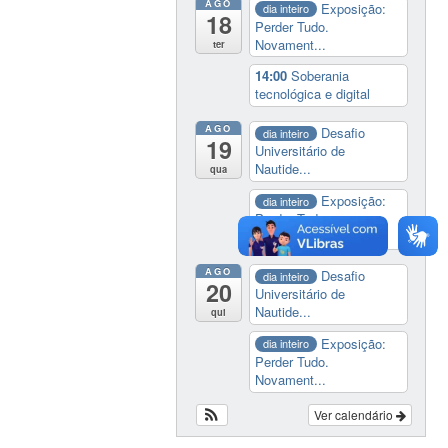
AGO
Exposição:
dia inteiro
18
Perder Tudo.
Novament...
ter
14:00
Soberania
tecnológica e digital
AGO
Desafio
dia inteiro
19
Universitário de
Nautide...
qua
Exposição:
dia inteiro
Perder Tudo.
Novament...
AGO
Desafio
dia inteiro
20
Universitário de
Nautide...
qui
Exposição:
dia inteiro
Perder Tudo.
Novament...
Ver calendário