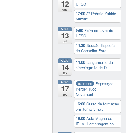
12
UFSC
qua
17:00
3º Prêmio Zahidé
Muzart
AGO
9:00
Feira do Livro da
13
UFSC
qui
14:30
Sessão Especial
do Conselho Esta...
AGO
14:00
Lançamento da
14
cinebiografia de D...
sex
AGO
Exposição:
dia inteiro
17
Perder Tudo.
Novament...
seg
16:00
Curso de formação
em Jornalismo ...
19:00
Aula Magna do
IELA: Homenagem ao...