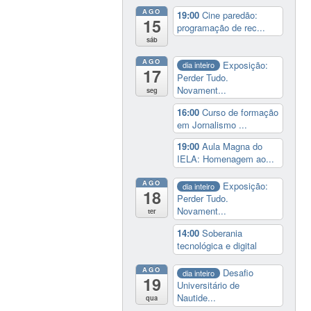
AGO
19:00
Cine paredão:
15
programação de rec...
sáb
AGO
Exposição:
dia inteiro
17
Perder Tudo.
Novament...
seg
16:00
Curso de formação
em Jornalismo ...
19:00
Aula Magna do
IELA: Homenagem ao...
AGO
Exposição:
dia inteiro
18
Perder Tudo.
Novament...
ter
14:00
Soberania
tecnológica e digital
AGO
Desafio
dia inteiro
19
Universitário de
Nautide...
qua