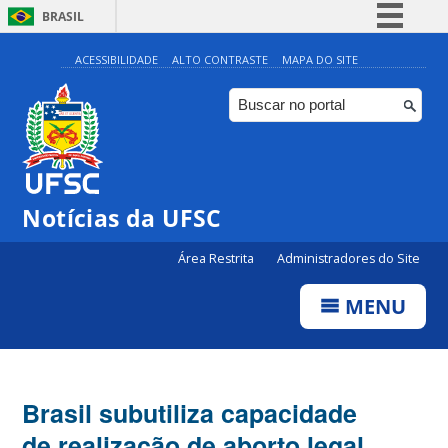
BRASIL
Simplifique!
ACESSIBILIDADE
ALTO CONTRASTE
MAPA DO SITE
Comunica BR
Participe
Acesso à informação
Legislação
Notícias da UFSC
Canais
Área Restrita
Administradores do Site
MENU
Brasil subutiliza capacidade
de realização de aborto legal