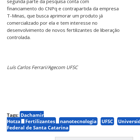
segunda parte da pesquisa conta com
financiamento do CNPq e contrapartida da empresa
T-Minas, que busca aprimorar um produto já
comercializado por ela e tem interesse no
desenvolvimento de novos fertilizantes de liberação
controlada.
Luís Carlos Ferrari/Agecom UFSC
Tags:
Dachamir
Hotza
Fertilizantes
nanotecnologia
UFSC
Universi
Federal de Santa Catarina