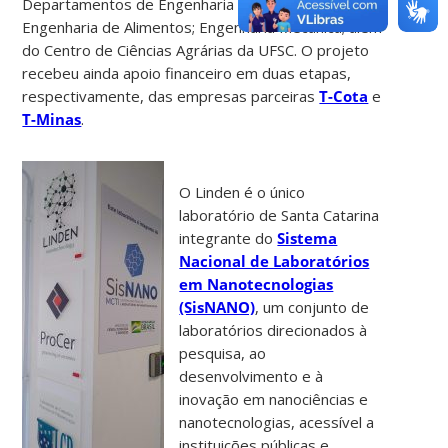
Departamentos de Engenharia Química e
Engenharia de Alimentos; Engenharia Mecânica; além
do Centro de Ciências Agrárias da UFSC. O projeto
recebeu ainda apoio financeiro em duas etapas,
respectivamente, das empresas parceiras
T-Cota
e
T-Minas
.
O Linden é o único
laboratório de Santa Catarina
integrante do
Sistema
Nacional de Laboratórios
em Nanotecnologias
(SisNANO)
, um conjunto de
laboratórios direcionados à
pesquisa, ao
desenvolvimento e à
inovação em nanociências e
nanotecnologias, acessível a
instituições públicas e