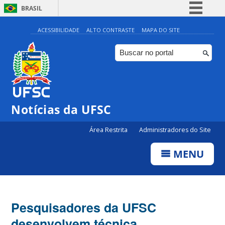
BRASIL
Simplifique!
ACESSIBILIDADE
ALTO CONTRASTE
MAPA DO SITE
Comunica BR
Participe
Acesso à informação
Legislação
Notícias da UFSC
Canais
Área Restrita
Administradores do Site
MENU
Pesquisadores da UFSC
desenvolvem técnica