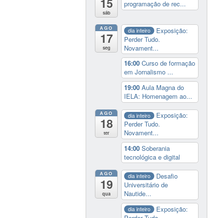
15
programação de rec...
sáb
AGO
Exposição:
dia inteiro
17
Perder Tudo.
Novament...
seg
16:00
Curso de formação
em Jornalismo ...
19:00
Aula Magna do
IELA: Homenagem ao...
AGO
Exposição:
dia inteiro
18
Perder Tudo.
Novament...
ter
14:00
Soberania
tecnológica e digital
AGO
Desafio
dia inteiro
19
Universitário de
Nautide...
qua
Exposição:
dia inteiro
Perder Tudo.