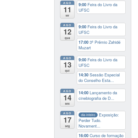
AGO
9:00
Feira do Livro da
11
UFSC
ter
AGO
9:00
Feira do Livro da
12
UFSC
qua
17:00
3º Prêmio Zahidé
Muzart
AGO
9:00
Feira do Livro da
13
UFSC
qui
14:30
Sessão Especial
do Conselho Esta...
AGO
14:00
Lançamento da
14
cinebiografia de D...
sex
AGO
Exposição:
dia inteiro
17
Perder Tudo.
Novament...
seg
16:00
Curso de formação