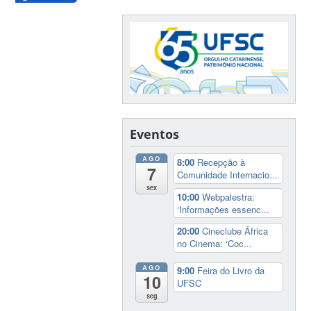
Eventos
AGO
8:00
Recepção à
7
Comunidade Internacio...
sex
10:00
Webpalestra:
‘Informações essenc...
20:00
Cineclube África
no Cinema: ‘Coc...
AGO
9:00
Feira do Livro da
10
UFSC
seg