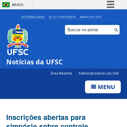
BRASIL
Simplifique!
ACESSIBILIDADE
ALTO CONTRASTE
MAPA DO SITE
Comunica BR
Participe
Acesso à informação
Legislação
Notícias da UFSC
Canais
Área Restrita
Administradores do Site
MENU
Inscrições abertas para
simpósio sobre controle