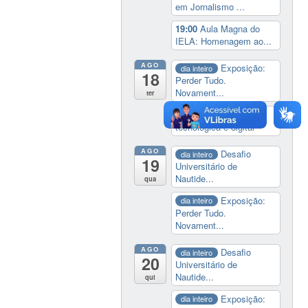
em Jornalismo ...
19:00
Aula Magna do
IELA: Homenagem ao...
AGO
Exposição:
dia inteiro
18
Perder Tudo.
Novament...
ter
14:00
Soberania
tecnológica e digital
AGO
Desafio
dia inteiro
19
Universitário de
Nautide...
qua
Exposição:
dia inteiro
Perder Tudo.
Novament...
AGO
Desafio
dia inteiro
20
Universitário de
Nautide...
qui
Exposição:
dia inteiro