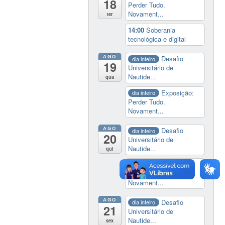
18
Perder Tudo.
Novament...
ter
14:00
Soberania
tecnológica e digital
AGO
Desafio
dia inteiro
19
Universitário de
Nautide...
qua
Exposição:
dia inteiro
Perder Tudo.
Novament...
AGO
Desafio
dia inteiro
20
Universitário de
Nautide...
qui
Exposição:
dia inteiro
Perder Tudo.
Novament...
AGO
Desafio
dia inteiro
21
Universitário de
Nautide...
sex