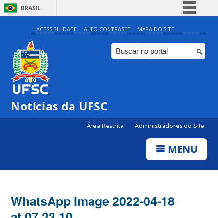
BRASIL
Simplifique!
ACESSIBILIDADE
ALTO CONTRASTE
MAPA DO SITE
Comunica BR
Participe
Acesso à informação
Legislação
Notícias da UFSC
Canais
Área Restrita
Administradores do Site
MENU
WhatsApp Image 2022-04-18
at 07.23.10