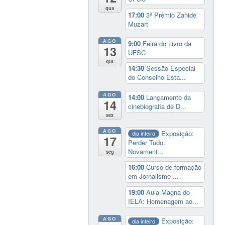
qua
17:00
3º Prêmio Zahidé
Muzart
AGO
9:00
Feira do Livro da
13
UFSC
qui
14:30
Sessão Especial
do Conselho Esta...
AGO
14:00
Lançamento da
14
cinebiografia de D...
sex
AGO
Exposição:
dia inteiro
17
Perder Tudo.
Novament...
seg
16:00
Curso de formação
em Jornalismo ...
19:00
Aula Magna do
IELA: Homenagem ao...
AGO
Exposição:
dia inteiro