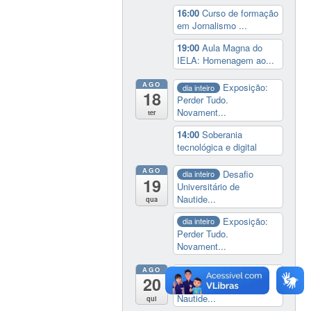
16:00
Curso de formação
em Jornalismo ...
19:00
Aula Magna do
IELA: Homenagem ao...
AGO
Exposição:
dia inteiro
18
Perder Tudo.
Novament...
ter
14:00
Soberania
tecnológica e digital
AGO
Desafio
dia inteiro
19
Universitário de
Nautide...
qua
Exposição:
dia inteiro
Perder Tudo.
Novament...
AGO
Desafio
dia inteiro
20
Universitário de
Nautide...
qui