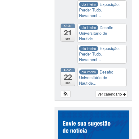
Exposição:
dia inteiro
Perder Tudo.
Novament...
AGO
Desafio
dia inteiro
21
Universitário de
Nautide...
sex
Exposição:
dia inteiro
Perder Tudo.
Novament...
AGO
Desafio
dia inteiro
22
Universitário de
Nautide...
sáb
Ver calendário