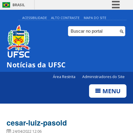
BRASIL
Simplifique!
ACESSIBILIDADE
ALTO CONTRASTE
MAPA DO SITE
Comunica BR
Participe
Acesso à informação
Legislação
Notícias da UFSC
Canais
Área Restrita
Administradores do Site
MENU
cesar-luiz-pasold
24/04/2022 12:06