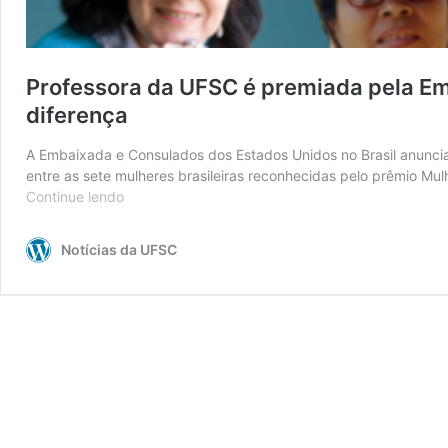
Professora da UFSC é premiada pela Em
diferença
A Embaixada e Consulados dos Estados Unidos no Brasil anunciar
entre as sete mulheres brasileiras reconhecidas pelo prêmio Mul
Continue lendo
Professora
da
UFSC
Notícias da UFSC
é
premiada
pela
Embaixada
e
Consulados
dos
Estados
Unidos