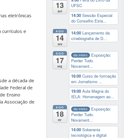
13
UFSC
qui
14:30
Sessão Especial
nas eletrônicas
do Conselho Esta...
 currículos e
AGO
14:00
Lançamento da
14
cinebiografia de D...
sex
AGO
Exposição:
dia inteiro
17
Perder Tudo.
Novament...
seg
16:00
Curso de formação
esde a década de
em Jornalismo ...
dade Federal de
19:00
Aula Magna do
 de Ensino
IELA: Homenagem ao...
 da Associação de
AGO
Exposição:
dia inteiro
18
Perder Tudo.
Novament...
ter
14:00
Soberania
tecnológica e digital