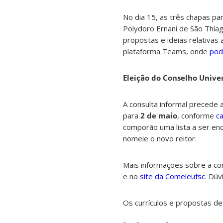
No dia 15, as três chapas pa
Polydoro Ernani de São Thia
propostas e ideias relativas 
plataforma Teams, onde
pod
Eleição do Conselho Univer
A consulta informal precede a
para
2 de maio
, conforme
c
comporão uma lista a ser enc
nomeie o novo reitor.
Mais informações sobre a co
e no
site da Comeleufsc
. Dú
Os currículos e propostas d