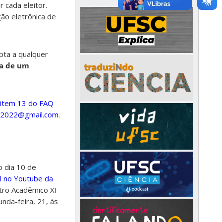
 cada eleitor.
ão eletrônica de
apta a qualquer
la de um
 item 13 do FAQ
c2022@gmail.com
.
 dia 10 de
l no Youtube da
ntro Acadêmico XI
nda-feira, 21, às