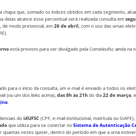
a chapa que, somado os índices obtidos em cada segmento, alcanç
a delas alcance esse percentual será realizada consulta em
segu
, de modo presencial, em
26 de abril
, com o uso das urnas eletr
RE).
urno
está previsto para ser divulgado pela Comeleufsc ainda na n
o para o início da consulta, um e-mail é enviado a todos os eleit
ail (ou um dos links acima),
das 8h às 21h
do dia
22 de março
, 
gina
.
edenciais do
idUFSC
(CPF, e-mail institucional, matrícula ou SIAPE),
cado
que utiliza para se conectar no
Sistema de Autenticação C
r quantas vezes quiser, dentro do período em que a urna estiver