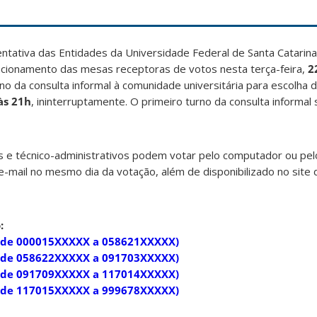
ntativa das Entidades da Universidade Federal de Santa Catarina
uncionamento das mesas receptoras de votos nesta terça-feira,
2
no da consulta informal à comunidade universitária para escolha 
às 21h
, ininterruptamente. O primeiro turno da consulta informal 
 e técnico-administrativos podem votar pelo computador ou pelo 
 e-mail no mesmo dia da votação, além de disponibilizado no site
:
s de 000015XXXXX a 058621XXXXX)
s de 058622XXXXX a 091703XXXXX)
s de 091709XXXXX a 117014XXXXX)
s de 117015XXXXX a 999678XXXXX)