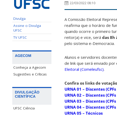
22/03/2022 08:10
Divulga
A Comissão Eleitoral Represe
reafirma que o horário de f
Assine o Divulga
UFSC
quando ocorre o primeiro tur
reitor(a) e vice, será
das 8h 
TV UFSC
pelo sistema e-Democracia.
AGECOM
Alunos e servidores docentes
de link que será enviado por
Conheça a Agecom
Eleitoral (Comeleufsc)
.
Sugestões e Críticas
Confira os links de votação
URNA 01 – Discentes (CPF
DIVULGAÇÃO
URNA 02 – Discentes (CPF
CIENTÍFICA
URNA 03 – Discentes (CPF
URNA 04 – Discentes (CPF
UFSC Ciência
URNA 05 – Técnicos