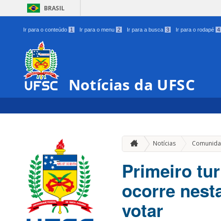
BRASIL
Ir para o conteúdo
1
Ir para o menu
2
Ir para a busca
3
Ir para o rodapé
4
Notícias da UFSC
Notícias
Comunida
Primeiro tur
ocorre nest
votar