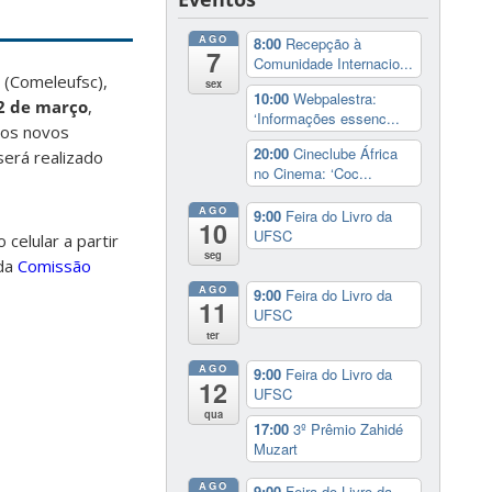
AGO
8:00
Recepção à
7
Comunidade Internacio...
 (Comeleufsc),
sex
10:00
Webpalestra:
2 de março
,
‘Informações essenc...
dos novos
20:00
Cineclube África
será realizado
no Cinema: ‘Coc...
AGO
9:00
Feira do Livro da
10
UFSC
celular a partir
seg
 da
Comissão
AGO
9:00
Feira do Livro da
11
UFSC
ter
AGO
9:00
Feira do Livro da
12
UFSC
qua
17:00
3º Prêmio Zahidé
Muzart
AGO
9:00
Feira do Livro da