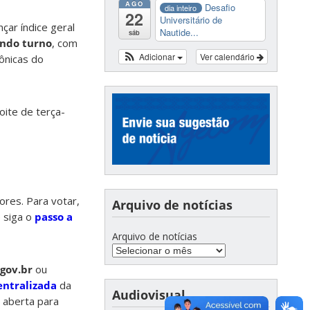
AGO
Desafio
dia inteiro
22
Universitário de
ar índice geral
Nautide...
sáb
ndo turno
, com
Adicionar
Ver calendário
ônicas do
oite de terça-
ores. Para votar,
Arquivo de notícias
e siga o
passo a
Arquivo de notícias
gov.br
ou
entralizada
da
Audiovisual
 aberta para