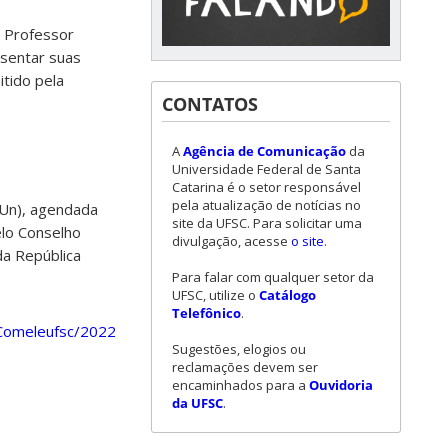
o Professor
esentar suas
itido pela
CONTATOS
A
Agência de Comunicação
da
Universidade Federal de Santa
Catarina é o setor responsável
pela atualização de notícias no
(CUn), agendada
site da UFSC. Para solicitar uma
elo Conselho
divulgação, acesse
o site
.
da República
Para falar com qualquer setor da
UFSC, utilize o
Catálogo
Telefônico
.
/Comeleufsc/2022
Sugestões, elogios ou
reclamações devem ser
encaminhados para a
Ouvidoria
da UFSC
.