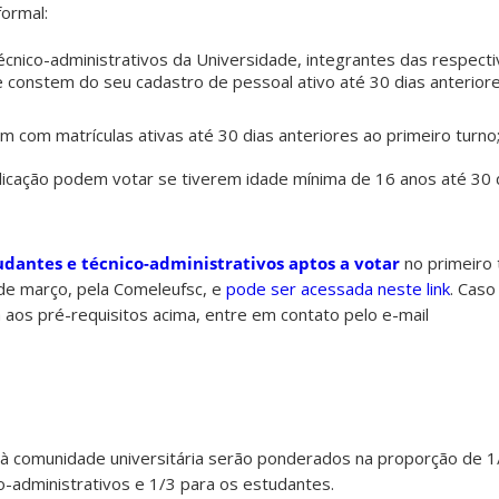
formal:
cnico-administrativos da Universidade, integrantes das respecti
e constem do seu cadastro de pessoal ativo até 30 dias anterior
 com matrículas ativas até 30 dias anteriores ao primeiro turno
licação podem votar se tiverem idade mínima de 16 anos até 30 
tudantes e técnico-administrativos aptos a votar
no primeiro 
7 de março, pela Comeleufsc, e
pode ser acessada neste link
. Cas
a aos pré-requisitos acima, entre em contato pelo e-mail
a à comunidade universitária serão ponderados na proporção de 1
o-administrativos e 1/3 para os estudantes.