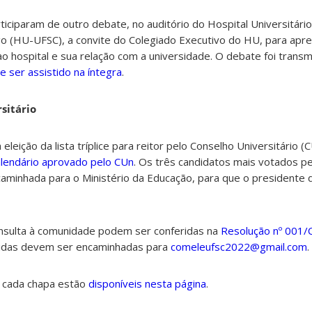
rticiparam de outro debate, no auditório do Hospital Universitári
go (HU-UFSC), a convite do Colegiado Executivo do HU, para apr
ao hospital e sua relação com a universidade. O debate foi transm
e ser assistido na íntegra
.
sitário
 eleição da lista tríplice para reitor pelo Conselho Universitário 
alendário aprovado pelo CUn
. Os três candidatos mais votados p
aminhada para o Ministério da Educação, para que o presidente 
nsulta à comunidade podem ser conferidas na
Resolução nº 001
vidas devem ser encaminhadas para
comeleufsc2022@gmail.com
.
e cada chapa estão
disponíveis nesta página
.