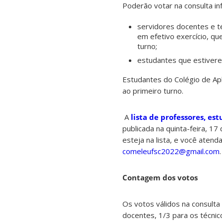
Poderão votar na consulta in
servidores docentes e té
em efetivo exercício, qu
turno;
estudantes que estiverem
Estudantes do Colégio de Ap
ao primeiro turno.
A
lista de professores, es
publicada na quinta-feira, 1
esteja na lista, e você atend
comeleufsc2022@gmail.com
.
Contagem dos votos
Os votos válidos na consult
docentes, 1/3 para os técnic