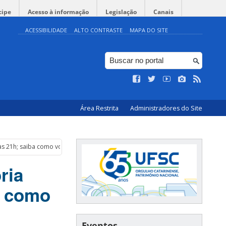
cipe
Acesso à informação
Legislação
Canais
ACESSIBILIDADE
ALTO CONTRASTE
MAPA DO SITE
Área Restrita
Administradores do Site
 às 21h; saiba como votar
ria
a como
Eventos