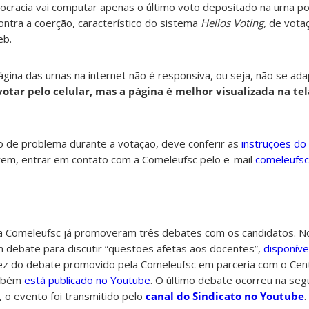
racia vai computar apenas o último voto depositado na urna por
ontra a coerção, característico do sistema
Helios Voting,
de votaç
eb.
página das urnas na internet não é responsiva, ou seja, não se ad
 votar pelo celular, mas a página é melhor visualizada na te
o de problema durante a votação, deve conferir as
instruções do
tirem, entrar em contato com a Comeleufsc pelo e-mail
comeleufs
 Comeleufsc já promoveram três debates com os candidatos. No
m debate para discutir “questões afetas aos docentes”,
disponíve
 a vez do debate promovido pela Comeleufsc em parceria com o Ce
ambém
está publicado no Youtube
. O último debate ocorreu na segu
, o evento foi transmitido pelo
canal do Sindicato no Youtube
.