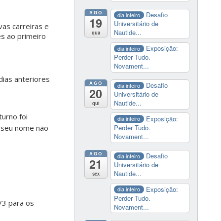
AGO
Desafio
dia inteiro
19
Universitário de
vas carreiras e
Nautide...
qua
es ao primeiro
Exposição:
dia inteiro
Perder Tudo.
;
Novament...
dias anteriores
AGO
Desafio
dia inteiro
20
Universitário de
Nautide...
qui
turno foi
Exposição:
dia inteiro
Perder Tudo.
o seu nome não
Novament...
AGO
Desafio
dia inteiro
21
Universitário de
Nautide...
sex
Exposição:
dia inteiro
Perder Tudo.
/3 para os
Novament...