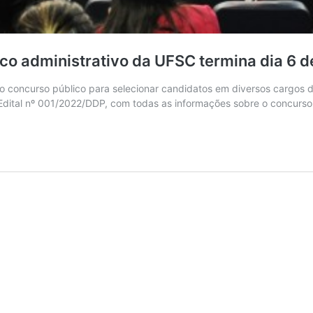
co administrativo da UFSC termina dia 6 de
 no concurso público para selecionar candidatos em diversos cargos 
Edital nº 001/2022/DDP, com todas as informações sobre o concurso,