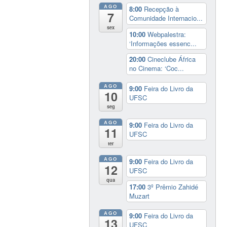
AGO
8:00
Recepção à
7
Comunidade Internacio...
sex
10:00
Webpalestra:
‘Informações essenc...
20:00
Cineclube África
no Cinema: ‘Coc...
AGO
9:00
Feira do Livro da
10
UFSC
seg
AGO
9:00
Feira do Livro da
11
UFSC
ter
AGO
9:00
Feira do Livro da
12
UFSC
qua
17:00
3º Prêmio Zahidé
Muzart
AGO
9:00
Feira do Livro da
13
UFSC