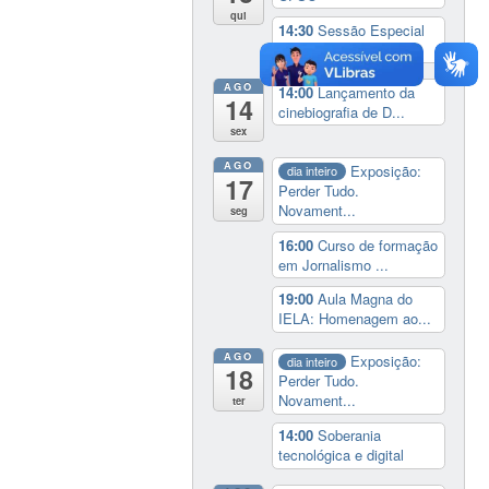
qui
14:30
Sessão Especial
do Conselho Esta...
AGO
14:00
Lançamento da
14
cinebiografia de D...
sex
AGO
Exposição:
dia inteiro
17
Perder Tudo.
Novament...
seg
16:00
Curso de formação
em Jornalismo ...
19:00
Aula Magna do
IELA: Homenagem ao...
AGO
Exposição:
dia inteiro
18
Perder Tudo.
Novament...
ter
14:00
Soberania
tecnológica e digital