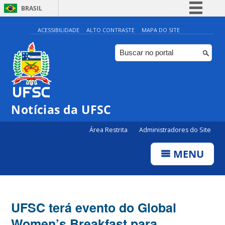
BRASIL
Simplifique!
ACESSIBILIDADE
ALTO CONTRASTE
MAPA DO SITE
Comunica BR
Participe
Acesso à informação
Legislação
Notícias da UFSC
Canais
Área Restrita
Administradores do Site
MENU
UFSC terá evento do Global
Women’s Breakfast para