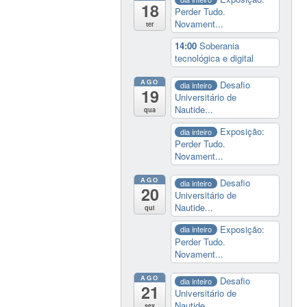
18
Perder Tudo.
Novament...
ter
14:00
Soberania
tecnológica e digital
AGO
Desafio
dia inteiro
19
Universitário de
Nautide...
qua
Exposição:
dia inteiro
Perder Tudo.
Novament...
AGO
Desafio
dia inteiro
20
Universitário de
Nautide...
qui
Exposição:
dia inteiro
Perder Tudo.
Novament...
AGO
Desafio
dia inteiro
21
Universitário de
Nautide...
sex