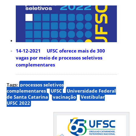
14-12-2021 UFSC oferece mais de 300
vagas por meio de processos seletivos
complementares
Tags:
processos seletivos
complementares
UFSC
Universidade Federal
de Santa Catarina
vacinação
Vestibular
UFSC 2022