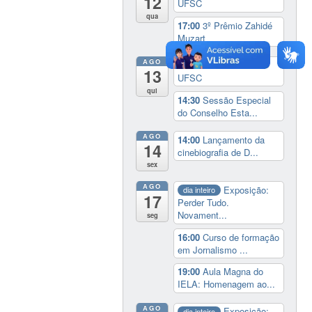
12
UFSC
qua
17:00
3º Prêmio Zahidé
Muzart
AGO
9:00
Feira do Livro da
13
UFSC
qui
14:30
Sessão Especial
do Conselho Esta...
AGO
14:00
Lançamento da
14
cinebiografia de D...
sex
AGO
Exposição:
dia inteiro
17
Perder Tudo.
Novament...
seg
16:00
Curso de formação
em Jornalismo ...
19:00
Aula Magna do
IELA: Homenagem ao...
AGO
Exposição:
dia inteiro