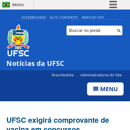
BRASIL
Simplifique!
ACESSIBILIDADE
ALTO CONTRASTE
MAPA DO SITE
Comunica BR
Participe
Acesso à informação
Legislação
Notícias da UFSC
Canais
Área Restrita
Administradores do Site
MENU
UFSC exigirá comprovante de
vacina em concursos