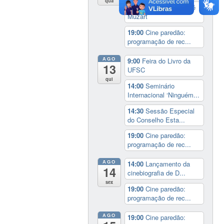
qua
17:00
3º Prêmio Zahidé
Muzart
19:00
Cine paredão:
programação de rec...
AGO
9:00
Feira do Livro da
13
UFSC
qui
14:00
Seminário
Internacional ‘Ninguém...
14:30
Sessão Especial
do Conselho Esta...
19:00
Cine paredão:
programação de rec...
AGO
14:00
Lançamento da
14
cinebiografia de D...
sex
19:00
Cine paredão:
programação de rec...
AGO
19:00
Cine paredão: