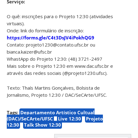
Serviço:
O quê: inscrições para o Projeto 12:30 (atividades
virtuais).
Onde: link do formulário de inscrição:
https://forms.gle/C4t3DsJV4iPokhQG9
Contato: projeto1230@contato.ufsc.br ou
bianca.kaizer@ufsc.br
WhastApp do Projeto 12:30: (48) 3721-2497
Mais sobre o Projeto 12:30 em www.dac.ufsc.br e
através das redes sociais (@projeto1230.ufsc).
Texto: Thaís Martins Gonçalves, Bolsista de
Jornalismo, Projeto 12:30 / DAC/SeCArte/UFSC.
Tags:
Departamento Artístico Cultual
(DAC)/SeCArte/UFSC
Live 12:30
Projeto
12:30
Talk Show 12:30