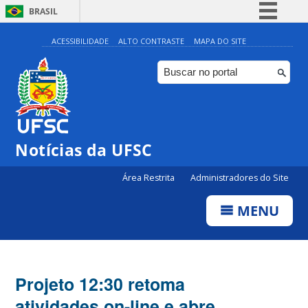
BRASIL
Simplifique!
ACESSIBILIDADE
ALTO CONTRASTE
MAPA DO SITE
Comunica BR
Participe
Acesso à informação
Legislação
Notícias da UFSC
Canais
Área Restrita
Administradores do Site
MENU
Projeto 12:30 retoma
atividades on-line e abre