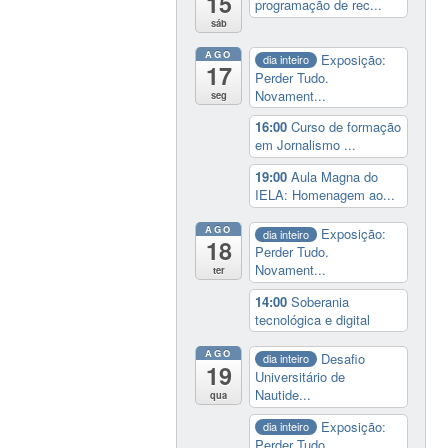
15
programação de rec...
sáb
AGO
Exposição:
dia inteiro
17
Perder Tudo.
Novament...
seg
16:00
Curso de formação
em Jornalismo ...
19:00
Aula Magna do
IELA: Homenagem ao...
AGO
Exposição:
dia inteiro
18
Perder Tudo.
Novament...
ter
14:00
Soberania
tecnológica e digital
AGO
Desafio
dia inteiro
19
Universitário de
Nautide...
qua
Exposição:
dia inteiro
Perder Tudo.