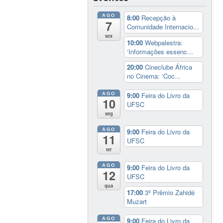
AGO
8:00
Recepção à
7
Comunidade Internacio...
sex
10:00
Webpalestra:
‘Informações essenc...
20:00
Cineclube África
no Cinema: ‘Coc...
AGO
9:00
Feira do Livro da
10
UFSC
seg
AGO
9:00
Feira do Livro da
11
UFSC
ter
AGO
9:00
Feira do Livro da
12
UFSC
qua
17:00
3º Prêmio Zahidé
Muzart
AGO
9:00
Feira do Livro da