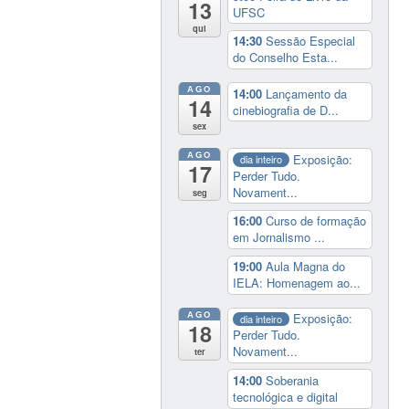
13
UFSC
qui
14:30
Sessão Especial
do Conselho Esta...
AGO
14:00
Lançamento da
14
cinebiografia de D...
sex
AGO
Exposição:
dia inteiro
17
Perder Tudo.
Novament...
seg
16:00
Curso de formação
em Jornalismo ...
19:00
Aula Magna do
IELA: Homenagem ao...
AGO
Exposição:
dia inteiro
18
Perder Tudo.
Novament...
ter
14:00
Soberania
tecnológica e digital