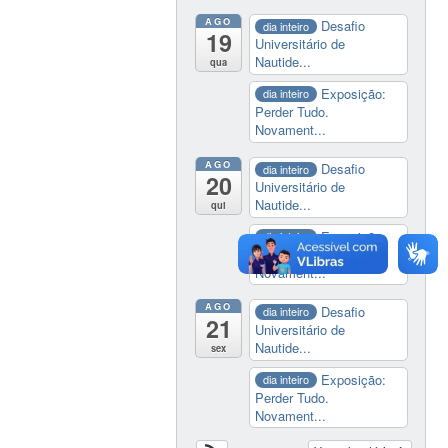
AGO
Desafio
dia inteiro
19
Universitário de
Nautide...
qua
Exposição:
dia inteiro
Perder Tudo.
Novament...
AGO
Desafio
dia inteiro
20
Universitário de
Nautide...
qui
Exposição:
dia inteiro
Perder Tudo.
Novament...
AGO
Desafio
dia inteiro
21
Universitário de
Nautide...
sex
Exposição:
dia inteiro
Perder Tudo.
Novament...