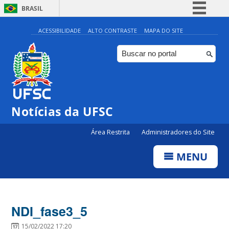
BRASIL
Simplifique!
ACESSIBILIDADE
ALTO CONTRASTE
MAPA DO SITE
Comunica BR
Participe
Acesso à informação
Legislação
Notícias da UFSC
Canais
Área Restrita
Administradores do Site
MENU
NDI_fase3_5
15/02/2022 17:20