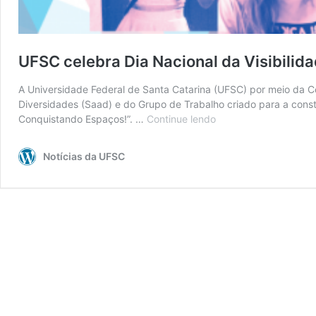
UFSC celebra Dia Nacional da Visibili
A Universidade Federal de Santa Catarina (UFSC) por meio da C
Diversidades (Saad) e do Grupo de Trabalho criado para a cons
Conquistando Espaços!”. …
Continue lendo
UFSC
celebra
Dia
Notícias da UFSC
Nacional
da
Visibilidade
Trans
com
campanha
nas
redes
sociais