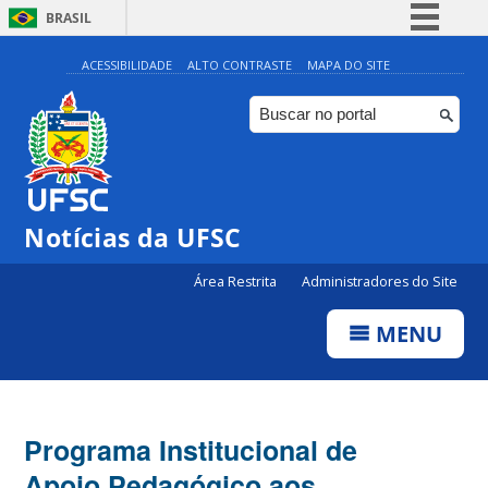
BRASIL
Simplifique!
ACESSIBILIDADE
ALTO CONTRASTE
MAPA DO SITE
Comunica BR
Participe
Acesso à informação
Legislação
Notícias da UFSC
Canais
Área Restrita
Administradores do Site
MENU
Programa Institucional de
Apoio Pedagógico aos