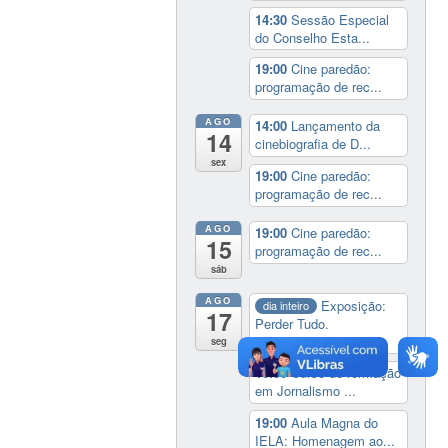
14:30
Sessão Especial
do Conselho Esta...
19:00
Cine paredão:
programação de rec...
AGO
14:00
Lançamento da
14
cinebiografia de D...
sex
19:00
Cine paredão:
programação de rec...
AGO
19:00
Cine paredão:
15
programação de rec...
sáb
AGO
Exposição:
dia inteiro
17
Perder Tudo.
Novament...
seg
16:00
Curso de formação
em Jornalismo ...
19:00
Aula Magna do
IELA: Homenagem ao...