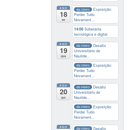
AGO
Exposição:
dia inteiro
18
Perder Tudo.
Novament...
ter
14:00
Soberania
tecnológica e digital
AGO
Desafio
dia inteiro
19
Universitário de
Nautide...
qua
Exposição:
dia inteiro
Perder Tudo.
Novament...
AGO
Desafio
dia inteiro
20
Universitário de
Nautide...
qui
Exposição:
dia inteiro
Perder Tudo.
Novament...
AGO
Desafio
dia inteiro