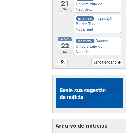
21
Universitário de
Nautide...
sex
Exposição:
dia inteiro
Perder Tudo.
Novament...
AGO
Desafio
dia inteiro
22
Universitário de
Nautide...
sáb
Ver calendário
Arquivo de notícias