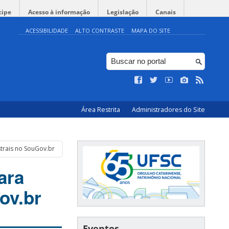
cipe
Acesso à informação
Legislação
Canais
ACESSIBILIDADE
ALTO CONTRASTE
MAPA DO SITE
Área Restrita
Administradores do Site
trais no SouGov.br
ara
ov.br
Eventos