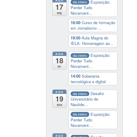
AGO
Exposição:
dia inteiro
17
Perder Tudo.
Novament...
seg
16:00
Curso de formação
em Jornalismo ...
19:00
Aula Magna do
IELA: Homenagem ao...
AGO
Exposição:
dia inteiro
18
Perder Tudo.
Novament...
ter
14:00
Soberania
tecnológica e digital
AGO
Desafio
dia inteiro
19
Universitário de
Nautide...
qua
Exposição:
dia inteiro
Perder Tudo.
Novament...
AGO