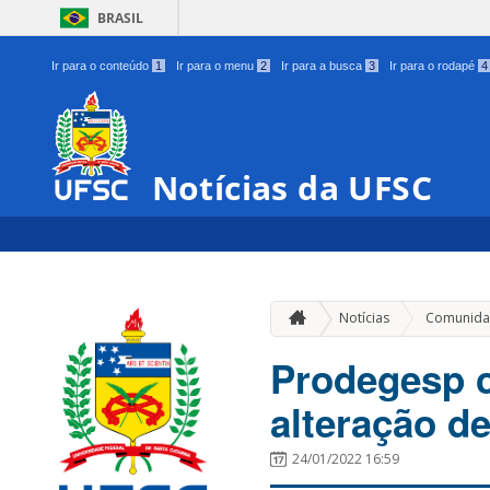
BRASIL
Ir para o conteúdo
1
Ir para o menu
2
Ir para a busca
3
Ir para o rodapé
4
Notícias da UFSC
Notícias
Comunida
Prodegesp c
alteração d
24/01/2022 16:59