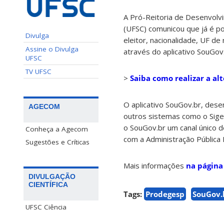
A Pró-Reitoria de Desenvolv
(UFSC) comunicou que já é po
Divulga
eleitor, nacionalidade, UF de
Assine o Divulga
através do aplicativo SouGov
UFSC
TV UFSC
>
Saiba como realizar a al
O aplicativo SouGov.br, dese
AGECOM
outros sistemas como o Sigep
o SouGov.br um canal único d
Conheça a Agecom
com a Administração Pública 
Sugestões e Críticas
Mais informações
na página
DIVULGAÇÃO
CIENTÍFICA
Tags:
Prodegesp
SouGov.
UFSC Ciência