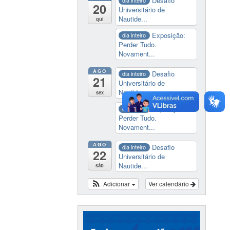
Desafio
dia inteiro
20
Universitário de
Nautide...
qui
Exposição:
dia inteiro
Perder Tudo.
Novament...
AGO
Desafio
dia inteiro
21
Universitário de
Nautide...
sex
Exposição:
dia inteiro
Perder Tudo.
Novament...
AGO
Desafio
dia inteiro
22
Universitário de
Nautide...
sáb
Adicionar
Ver calendário