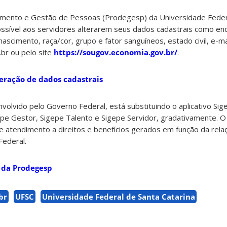
imento e Gestão de Pessoas (Prodegesp) da Universidade Federa
ssível aos servidores alterarem seus dados cadastrais como end
 nascimento, raça/cor, grupo e fator sanguíneos, estado civil, e-ma
.br ou pelo site
https://sougov.economia.gov.br/
.
teração de dados cadastrais
nvolvido pelo Governo Federal, está substituindo o aplicativo Sig
e Gestor, Sigepe Talento e Sigepe Servidor, gradativamente. O 
e atendimento a direitos e benefícios gerados em função da rela
Federal.
 da Prodegesp
br
UFSC
Universidade Federal de Santa Catarina