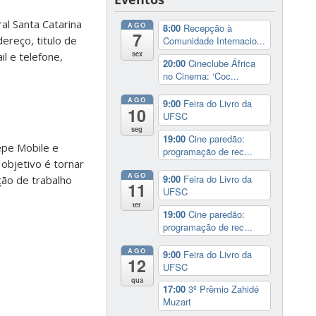
l Santa Catarina
AGO
8:00
Recepção à
7
ereço, titulo de
Comunidade Internacio...
sex
il e telefone,
20:00
Cineclube África
no Cinema: ‘Coc...
AGO
9:00
Feira do Livro da
10
UFSC
seg
19:00
Cine paredão:
epe Mobile e
programação de rec...
objetivo é tornar
AGO
9:00
Feira do Livro da
ção de trabalho
11
UFSC
ter
19:00
Cine paredão:
programação de rec...
AGO
9:00
Feira do Livro da
12
UFSC
qua
17:00
3º Prêmio Zahidé
Muzart