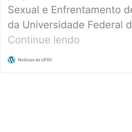
Sexual e Enfrentamento d
da Universidade Federal 
Grupo
Continue lendo
Refletindo
Masculinidades
tem
Notícias da UFSC
inscrições
abertas
até
24
de
janeiro