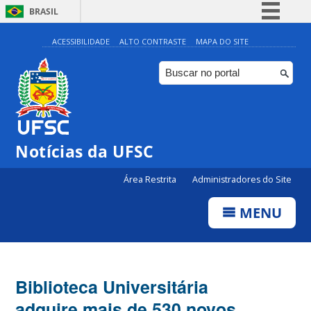
BRASIL
Simplifique!
ACESSIBILIDADE
ALTO CONTRASTE
MAPA DO SITE
Comunica BR
Participe
Acesso à informação
Legislação
Notícias da UFSC
Canais
Área Restrita
Administradores do Site
MENU
Biblioteca Universitária
adquire mais de 530 novos