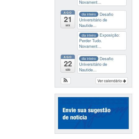
Novament...
AGO
Desafio
dia inteiro
21
Universitário de
Nautide...
sex
Exposição:
dia inteiro
Perder Tudo.
Novament...
AGO
Desafio
dia inteiro
22
Universitário de
Nautide...
sáb
Ver calendário