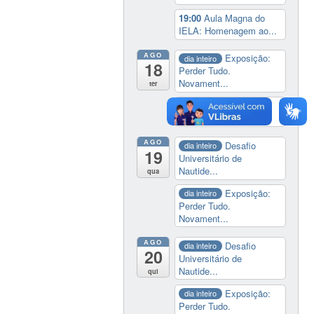
19:00
Aula Magna do
IELA: Homenagem ao...
AGO
Exposição:
dia inteiro
18
Perder Tudo.
Novament...
ter
14:00
Soberania
tecnológica e digital
AGO
Desafio
dia inteiro
19
Universitário de
Nautide...
qua
Exposição:
dia inteiro
Perder Tudo.
Novament...
AGO
Desafio
dia inteiro
20
Universitário de
Nautide...
qui
Exposição:
dia inteiro
Perder Tudo.