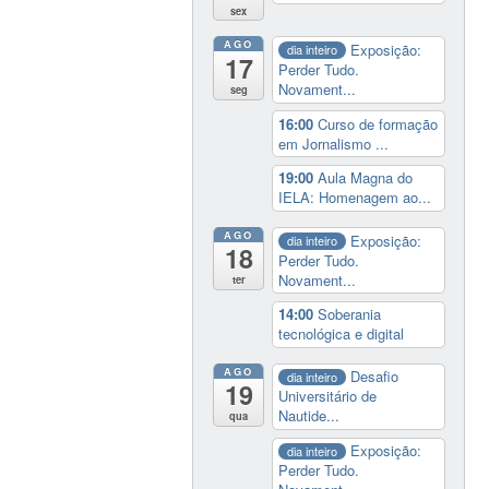
sex
AGO
Exposição:
dia inteiro
17
Perder Tudo.
Novament...
seg
16:00
Curso de formação
em Jornalismo ...
19:00
Aula Magna do
IELA: Homenagem ao...
AGO
Exposição:
dia inteiro
18
Perder Tudo.
Novament...
ter
14:00
Soberania
tecnológica e digital
AGO
Desafio
dia inteiro
19
Universitário de
Nautide...
qua
Exposição:
dia inteiro
Perder Tudo.