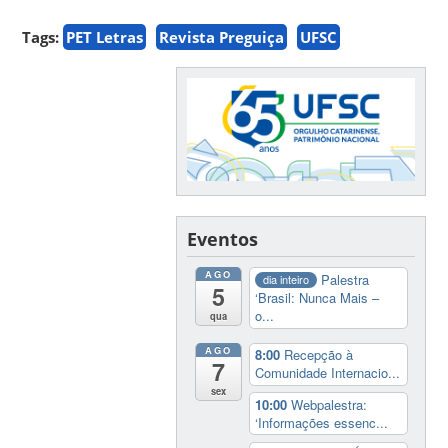
Tags:
PET Letras
Revista Preguiça
UFSC
Eventos
AGO
Palestra
dia inteiro
5
‘Brasil: Nunca Mais –
o...
qua
AGO
8:00
Recepção à
7
Comunidade Internacio...
sex
10:00
Webpalestra:
‘Informações essenc...