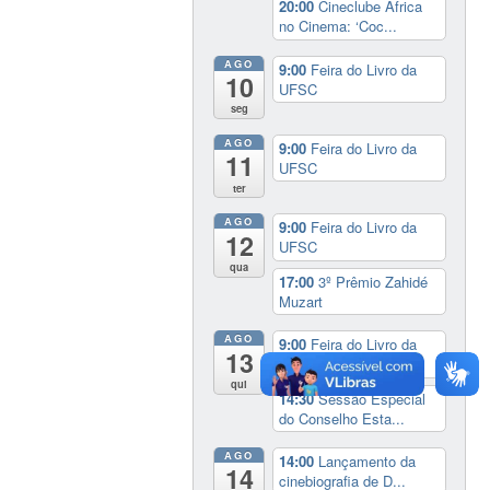
20:00
Cineclube África
no Cinema: ‘Coc...
AGO
9:00
Feira do Livro da
10
UFSC
seg
AGO
9:00
Feira do Livro da
11
UFSC
ter
AGO
9:00
Feira do Livro da
12
UFSC
qua
17:00
3º Prêmio Zahidé
Muzart
AGO
9:00
Feira do Livro da
13
UFSC
qui
14:30
Sessão Especial
do Conselho Esta...
AGO
14:00
Lançamento da
14
cinebiografia de D...