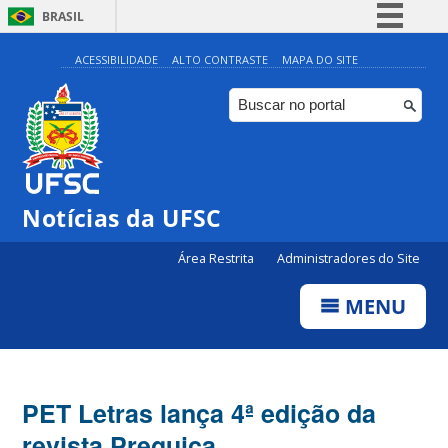
BRASIL
Simplifique!
ACESSIBILIDADE
ALTO CONTRASTE
MAPA DO SITE
Comunica BR
Participe
Acesso à informação
Legislação
Notícias da UFSC
Canais
Área Restrita
Administradores do Site
MENU
PET Letras lança 4ª edição da
revista Preguiça