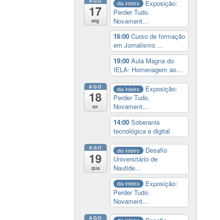
AGO
Exposição:
dia inteiro
17
Perder Tudo.
Novament...
seg
16:00
Curso de formação
em Jornalismo ...
19:00
Aula Magna do
IELA: Homenagem ao...
AGO
Exposição:
dia inteiro
18
Perder Tudo.
Novament...
ter
14:00
Soberania
tecnológica e digital
AGO
Desafio
dia inteiro
19
Universitário de
Nautide...
qua
Exposição:
dia inteiro
Perder Tudo.
Novament...
AGO