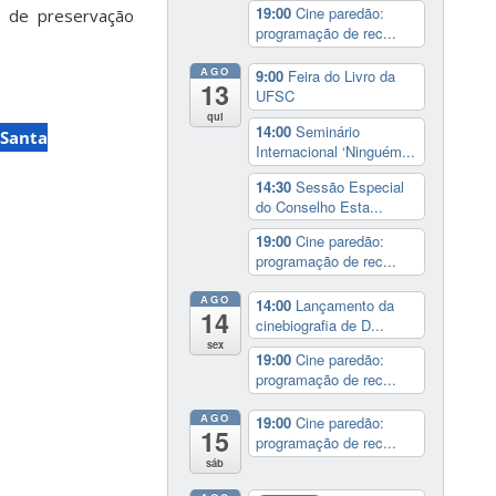
19:00
Cine paredão:
e de preservação
programação de rec...
AGO
9:00
Feira do Livro da
13
UFSC
qui
14:00
Seminário
 Santa
Internacional ‘Ninguém...
14:30
Sessão Especial
do Conselho Esta...
19:00
Cine paredão:
programação de rec...
AGO
14:00
Lançamento da
14
cinebiografia de D...
sex
19:00
Cine paredão:
programação de rec...
AGO
19:00
Cine paredão:
15
programação de rec...
sáb