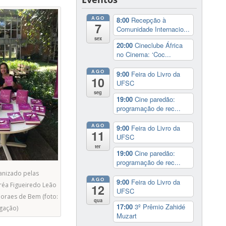
AGO
8:00
Recepção à
7
Comunidade Internacio...
sex
20:00
Cineclube África
no Cinema: ‘Coc...
AGO
9:00
Feira do Livro da
10
UFSC
seg
19:00
Cine paredão:
programação de rec...
AGO
9:00
Feira do Livro da
11
UFSC
ter
19:00
Cine paredão:
programação de rec...
ganizado pelas
AGO
9:00
Feira do Livro da
réa Figueiredo Leão
12
UFSC
oraes de Bem (foto:
qua
17:00
3º Prêmio Zahidé
gação)
Muzart