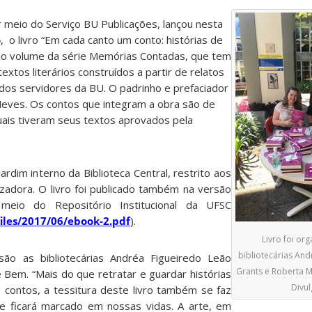
or meio do Serviço BU Publicações, lançou nesta
o
, o livro “Em cada canto um conto: histórias de
ndo volume da série Memórias Contadas, que tem
textos literários construídos a partir de relatos
dos servidores da BU. O padrinho e prefaciador
r Neves. Os contos que integram a obra são de
uais tiveram seus textos aprovados pela
rdim interno da Biblioteca Central, restrito aos
zadora. O livro foi publicado também na versão
r meio do Repositório Institucional da UFSC
files/2017/06/ebook-2.pdf
).
Livro foi or
bibliotecárias And
são as bibliotecárias Andréa Figueiredo Leão
Grants e Roberta M
Bem. “Mais do que retratar e guardar histórias
Divul
 contos, a tessitura deste livro também se faz
ue ficará marcado em nossas vidas. A arte, em