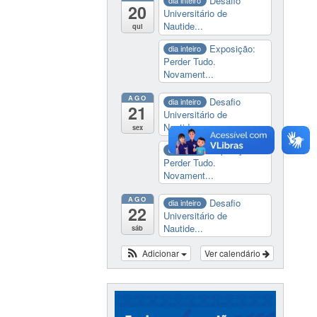
Desafio
dia inteiro
20
Universitário de
Nautide...
qui
Exposição:
dia inteiro
Perder Tudo.
Novament...
AGO
Desafio
dia inteiro
21
Universitário de
Nautide...
sex
Exposição:
dia inteiro
Perder Tudo.
Novament...
AGO
Desafio
dia inteiro
22
Universitário de
Nautide...
sáb
Adicionar
Ver calendário