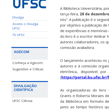
A Biblioteca Universitária, p
terça-feira,
28 de dezembr
Divulga
nós”. A publicação é o segu
Assine o Divulga
por objetivo a publicação de 
UFSC
de experiências e memórias 
TV UFSC
do livro é o escritor Amilca
autores colaboradores, os q
comissão avaliadora.
AGECOM
O lançamento aconteceu no ja
Conheça a Agecom
autores e à comissão organi
Sugestões e Críticas
eletrônica, disponível po
(
https://portal.bu.ufsc.br/
DIVULGAÇÃO
As organizadoras do livro 
CIENTÍFICA
Grants e Roberta Moraes de 
UFSC Ciência
da Biblioteca em formato de
junto ao tempo histórico q