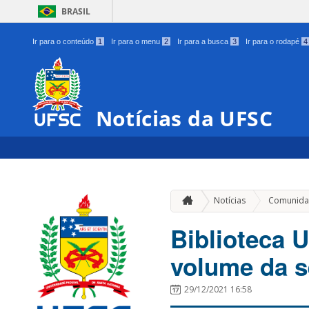
BRASIL
Ir para o conteúdo
1
Ir para o menu
2
Ir para a busca
3
Ir para o rodapé
4
Notícias da UFSC
Notícias
Comunida
Biblioteca U
volume da s
29/12/2021 16:58