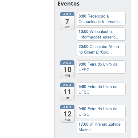
Eventos
AGO
8:00
Recepção à
7
Comunidade Internacio...
sex
10:00
Webpalestra:
‘Informações essenc...
20:00
Cineclube África
no Cinema: ‘Coc...
AGO
9:00
Feira do Livro da
10
UFSC
seg
AGO
9:00
Feira do Livro da
11
UFSC
ter
AGO
9:00
Feira do Livro da
12
UFSC
qua
17:00
3º Prêmio Zahidé
Muzart