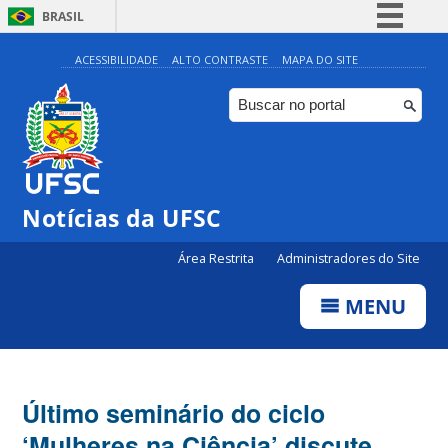
BRASIL
Simplifique!
ACESSIBILIDADE
ALTO CONTRASTE
MAPA DO SITE
Comunica BR
Participe
Acesso à informação
Legislação
Notícias da UFSC
Canais
Área Restrita
Administradores do Site
MENU
Último seminário do ciclo
‘Mulheres na Ciência’ discute