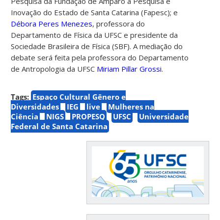
Pesquisa da Fundação de Amparo à Pesquisa e
Inovação do Estado de Santa Catarina (Fapesc); e
Débora Peres Menezes
, professora do
Departamento de Física da UFSC e presidente da
Sociedade Brasileira de Física (SBF). A mediação do
debate será feita pela professora do Departamento
de Antropologia da UFSC
Miriam Pillar Grossi
.
Tags:
Espaço Cultural Gênero e
Diversidades
IEG
live
Mulheres na
Ciência
NIGS
PROPESQ
UFSC
Universidade
Federal de Santa Catarina