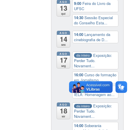
AGO
9:00
Feira do Livro da
13
UFSC
qui
14:30
Sessão Especial
do Conselho Esta...
AGO
14:00
Lançamento da
14
cinebiografia de D...
sex
AGO
Exposição:
dia inteiro
17
Perder Tudo.
Novament...
seg
16:00
Curso de formação
em Jornalismo ...
19:00
Aula Magna do
IELA: Homenagem ao...
AGO
Exposição:
dia inteiro
18
Perder Tudo.
Novament...
ter
14:00
Soberania