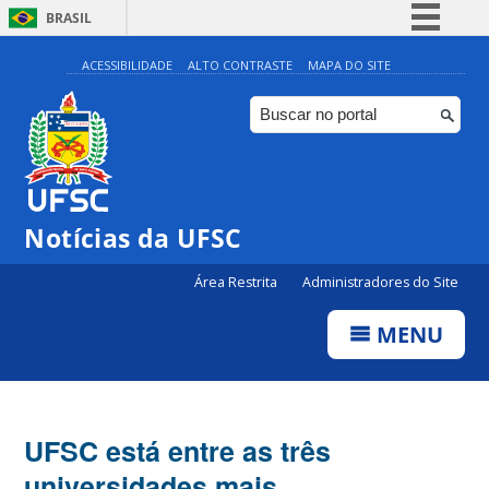
BRASIL
Simplifique!
ACESSIBILIDADE
ALTO CONTRASTE
MAPA DO SITE
Comunica BR
Participe
Acesso à informação
Legislação
Notícias da UFSC
Canais
Área Restrita
Administradores do Site
MENU
UFSC está entre as três
universidades mais