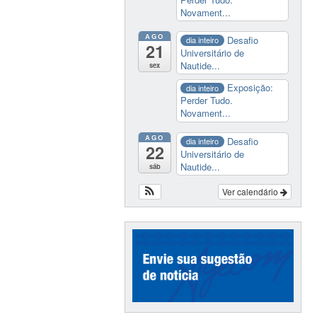
Novament...
AGO
Desafio
dia inteiro
21
Universitário de
Nautide...
sex
Exposição:
dia inteiro
Perder Tudo.
Novament...
AGO
Desafio
dia inteiro
22
Universitário de
Nautide...
sáb
Ver calendário