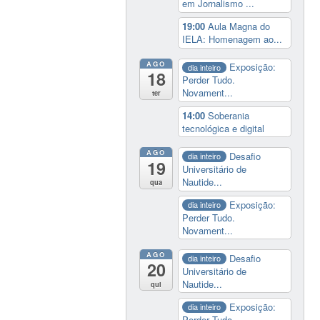
em Jornalismo ...
19:00
Aula Magna do
IELA: Homenagem ao...
AGO
Exposição:
dia inteiro
18
Perder Tudo.
Novament...
ter
14:00
Soberania
tecnológica e digital
AGO
Desafio
dia inteiro
19
Universitário de
Nautide...
qua
Exposição:
dia inteiro
Perder Tudo.
Novament...
AGO
Desafio
dia inteiro
20
Universitário de
Nautide...
qui
Exposição:
dia inteiro
Perder Tudo.