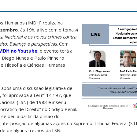
tos Humanos (IMDH) realiza na
ezembro
, às 19h, a live com o tema
A
a Nacional e os novos crimes contra
ito: Balanço e perspectivas
. Com
IMDH no Youtube
, o evento terá a
s Diego Nunes e Paulo Pinheiro
 Filosofia e Ciências Humanas
após uma discussão legislativa de
foi aprovada a Lei nº 14.197, que
acional (LSN) de 1983 e inseriu
crático de Direito” no Código Penal.
se deu a partir da prisão do
a interposição de algumas ações no Supremo Tribunal Federal (ST
dade de alguns trechos da LSN.