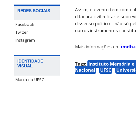
Assim, o evento tem como obj
REDES SOCIAIS
ditadura civil-militar e sob
dissenso político – não só pe
Facebook
outros instrumentos constitu
Twitter
Instagram
Mais informações em
imdh.u
IDENTIDADE
Tags:
Instituto Memória e
VISUAL
Nacional
UFSC
Universi
Marca da UFSC