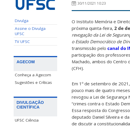
30/11/2021 10:23
Divulga
O Instituto Memória e Direi
próxima quinta-feira,
2 de d
Assine o Divulga
UFSC
revogação da Lei de Seguranç
o Estado Democrático de Dire
TV UFSC
transmissão pelo
canal do 
participação dos professore
Machado, ambos do Centro de
AGECOM
(CFH).
Conheça a Agecom
Sugestões e Críticas
Em 1º de setembro de 2021, 
pouco mais de quatro meses, 
revogou a Lei de Segurança N
DIVULGAÇÃO
“crimes contra o Estado Demo
CIENTÍFICA
Essa resposta do Congresso 
deputado Daniel Silveira e d
UFSC Ciência
de discutir a constitucionali