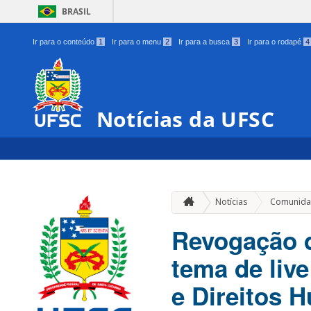
BRASIL
Ir para o conteúdo
1
Ir para o menu
2
Ir para a busca
3
Ir para o rodapé
4
Notícias da UFSC
Notícias
Comunida
Revogação d
tema de liv
e Direitos 