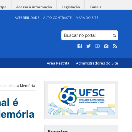
cipe
Acesso à informação
Legislação
Canais
ACESSIBILIDADE
ALTO CONTRASTE
MAPA DO SITE
Área Restrita
Administradores do Site
elo Instituto Memória e Direitos Humanos
al é
Memória
Eventos