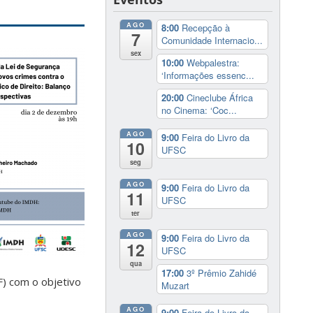
AGO
8:00
Recepção à
7
Comunidade Internacio...
sex
10:00
Webpalestra:
‘Informações essenc...
20:00
Cineclube África
no Cinema: ‘Coc...
AGO
9:00
Feira do Livro da
10
UFSC
seg
AGO
9:00
Feira do Livro da
11
UFSC
ter
AGO
9:00
Feira do Livro da
12
UFSC
qua
17:00
3º Prêmio Zahidé
F) com o objetivo
Muzart
AGO
9:00
Feira do Livro da