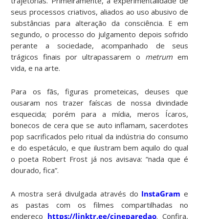
trajetórias. Primeiramente, a experimentalidade de
seus processos criativos, aliados ao uso abusivo de
substâncias para alteração da consciência. E em
segundo, o processo do julgamento depois sofrido
perante a sociedade, acompanhado de seus
trágicos finais por ultrapassarem o
metrum
em
vida, e na arte.
Para os fãs, figuras prometeicas, deuses que
ousaram nos trazer faíscas de nossa divindade
esquecida; porém para a mídia, meros Ícaros,
bonecos de cera que se auto inflamam, sacerdotes
pop sacrificados pelo ritual da indústria do consumo
e do espetáculo, e que ilustram bem aquilo do qual
o poeta Robert Frost já nos avisava: “nada que é
dourado, fica”.
A mostra será divulgada através do
InstaGram
e
as pastas com os filmes compartilhadas no
endereço
https://linktr.ee/cineparedao
. Confira,