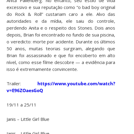
Anita Pallenberg. No entanto, seu estilo de vida
excessivo e sua reputação como “o bad boy original
do Rock & Roll” custariam caro a ele. Alvo das
autoridades e da mídia, ele saiu do controle,
perdendo Anita e o respeito dos Stones. Dois anos
depois, Brian foi encontrado no fundo de sua piscina,
o veredicto: morte por acidente. Durante os últimos
50 anos, muitas teorias surgiram, alegando que
Brian foi assassinado e que foi encoberto em alto
nível, como esse filme descobre — a evidência para
isso é extremamente convincente.
Trailer:
https://www.youtube.com/watch?
v=E96ZOaesGoQ
19/11 a 25/11
Janis – Little Girl Blue
Janis – Little Girl Blue