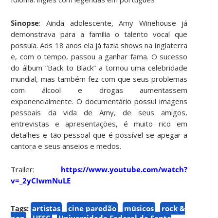
Sinopse
: Ainda adolescente, Amy Winehouse já
demonstrava para a família o talento vocal que
possuía. Aos 18 anos ela já fazia shows na Inglaterra
e, com o tempo, passou a ganhar fama. O sucesso
do álbum “Back to Black” a tornou uma celebridade
mundial, mas também fez com que seus problemas
com álcool e drogas aumentassem
exponencialmente. O documentário possui imagens
pessoais da vida de Amy, de seus amigos,
entrevistas e apresentações, é muito rico em
detalhes e tão pessoal que é possível se apegar a
cantora e seus anseios e medos.
Trailer:
https://www.youtube.com/watch?
v=_2yCIwmNuLE
Tags:
artistas
cine paredão
músicos
rock &
pop
UFSC
Universidade Federal de Santa