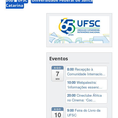
Catarina
Eventos
AGO
8:00
Recepção à
7
Comunidade Internacio...
sex
10:00
Webpalestra:
‘Informações essenc...
20:00
Cineclube África
no Cinema: ‘Coc...
AGO
9:00
Feira do Livro da
10
UFSC