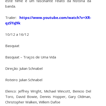
este filme é um fascinante relato da história da
banda.
Trailer:
https://www.youtube.com/watch?v=XR-
qzSYsJ9k
10/12 a 16/12
Basquiat
Basquiat – Traços de Uma Vida
Direção:
Julian Schnabel
Roteiro:
Julian Schnabel
Elenco:
Jeffrey Wright, Michael Wincott, Benicio Del
Toro, David Bowie, Dennis Hopper, Gary Oldman,
Christopher Walken, Willem Dafoe