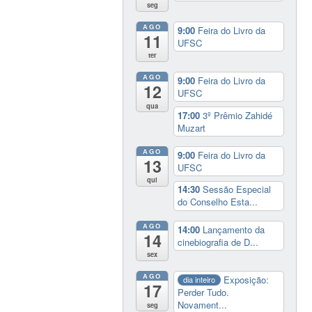
seg
AGO
9:00
Feira do Livro da
11
UFSC
ter
AGO
9:00
Feira do Livro da
12
UFSC
qua
17:00
3º Prêmio Zahidé
Muzart
AGO
9:00
Feira do Livro da
13
UFSC
qui
14:30
Sessão Especial
do Conselho Esta...
AGO
14:00
Lançamento da
14
cinebiografia de D...
sex
AGO
Exposição:
dia inteiro
17
Perder Tudo.
Novament...
seg