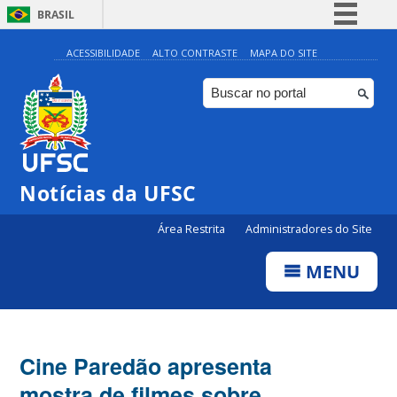
BRASIL
Simplifique!
ACESSIBILIDADE
ALTO CONTRASTE
MAPA DO SITE
Comunica BR
Participe
Acesso à informação
Legislação
Notícias da UFSC
Canais
Área Restrita
Administradores do Site
MENU
Cine Paredão apresenta
mostra de filmes sobre