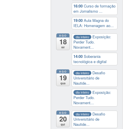
16:00
Curso de formação
em Jornalismo ...
19:00
Aula Magna do
IELA: Homenagem ao...
AGO
Exposição:
dia inteiro
18
Perder Tudo.
Novament...
ter
14:00
Soberania
tecnológica e digital
AGO
Desafio
dia inteiro
19
Universitário de
Nautide...
qua
Exposição:
dia inteiro
Perder Tudo.
Novament...
AGO
Desafio
dia inteiro
20
Universitário de
Nautide...
qui