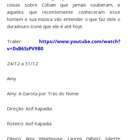
coisas sobre Cobain que jamais souberam, e
aqueles que recentemente conheceram esse
homem e sua música vão entender o que faz dele o
duradouro ícone que ele é até hoje.
Trailer:
https://www.youtube.com/watch?
v=DsB6SzPV9B0
24/12 a 31/12
Amy
Amy: A Garota por Trás do Nome
Direção: Asif Kapadia
Roteiro: Asif Kapadia
Elenco:
Amy Winehouse, Lauren Gilbert, Juliette