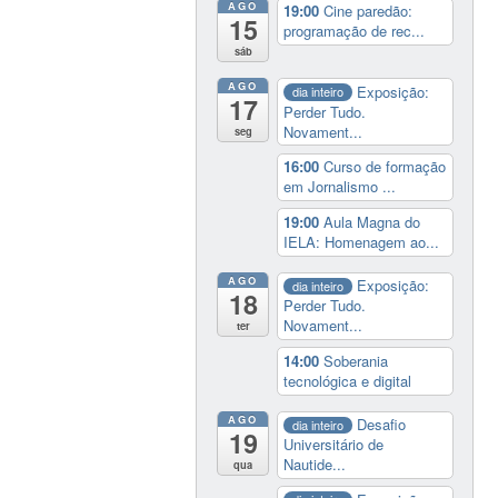
AGO
19:00
Cine paredão:
15
programação de rec...
sáb
AGO
Exposição:
dia inteiro
17
Perder Tudo.
Novament...
seg
16:00
Curso de formação
em Jornalismo ...
19:00
Aula Magna do
IELA: Homenagem ao...
AGO
Exposição:
dia inteiro
18
Perder Tudo.
Novament...
ter
14:00
Soberania
tecnológica e digital
AGO
Desafio
dia inteiro
19
Universitário de
Nautide...
qua