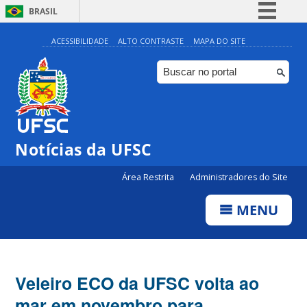
BRASIL
Simplifique!
ACESSIBILIDADE
ALTO CONTRASTE
MAPA DO SITE
Comunica BR
Participe
Acesso à informação
Legislação
Notícias da UFSC
Canais
Área Restrita
Administradores do Site
MENU
Veleiro ECO da UFSC volta ao
mar em novembro para