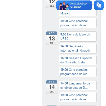
12
UFSC
qua
17:00
3º Prêmio Zahidé
Muzart
19:00
Cine paredão:
programação de rec...
AGO
9:00
Feira do Livro da
13
UFSC
qui
14:00
Seminário
Internacional ‘Ninguém...
14:30
Sessão Especial
do Conselho Esta...
19:00
Cine paredão:
programação de rec...
AGO
14:00
Lançamento da
14
cinebiografia de D...
sex
19:00
Cine paredão:
programação de rec...