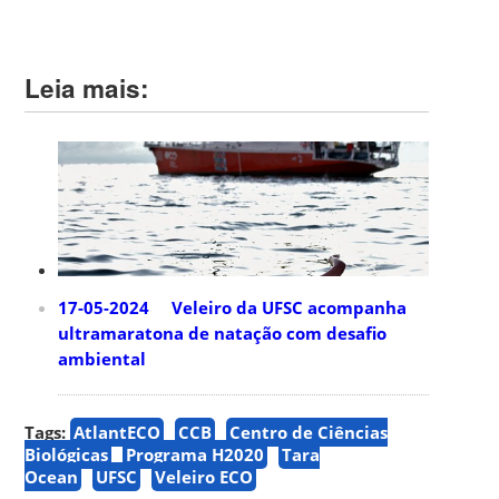
Leia mais:
17-05-2024 Veleiro da UFSC acompanha
ultramaratona de natação com desafio
ambiental
Tags:
AtlantECO
CCB
Centro de Ciências
Biológicas
Programa H2020
Tara
Ocean
UFSC
Veleiro ECO