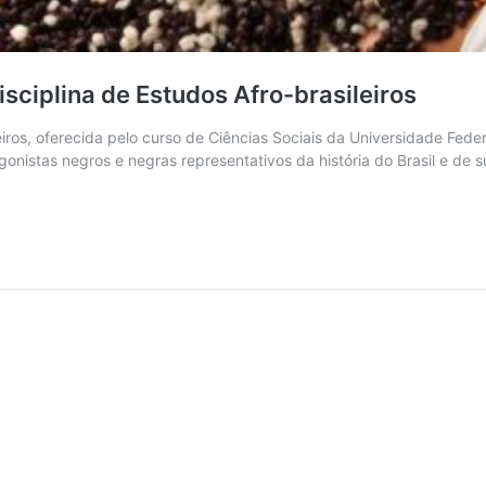
sciplina de Estudos Afro-brasileiros
eiros, oferecida pelo curso de Ciências Sociais da Universidade Fed
gonistas negros e negras representativos da história do Brasil e de