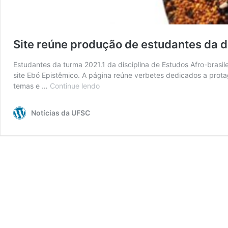
Site reúne produção de estudantes da di
Estudantes da turma 2021.1 da disciplina de Estudos Afro-brasil
site Ebó Epistêmico. A página reúne verbetes dedicados a prota
temas e …
Continue lendo
Site
reúne
produção
Notícias da UFSC
de
estudantes
da
disciplina
de
Estudos
Afro-
brasileiros