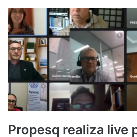
Propesq realiza live