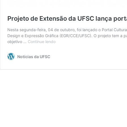
Projeto de Extensão da UFSC lança port
Nesta segunda-feira, 04 de outubro, foi lançado o Portal Cultu
Design e Expressão Gráfica (EGR/CCE/UFSC). O projeto tem a par
objetivo …
Continue lendo
Projeto
de
Extensão
Notícias da UFSC
da
UFSC
lança
portal
‘Cultura
e
Diversidade’
com
produções
artísticas
sobre
questões